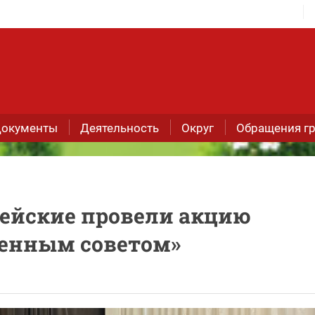
окументы
Деятельность
Округ
Обращения г
цейские провели акцию
венным советом»