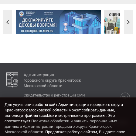
Администрация
городского округа Красногорск
Московской области
Свидетельство о регистрации СМИ
12+
Эл № ФС77-77792 от 31.01.2020.
Для улучшения работы сайт Администрации городского округа
Красногорск Московской области может собирать данные,
КОНТАКТЫ
используя файлы «cookie» и метрические программы . Это
соответствует
Политике обработки и защиты персональных
Адрес: 143404, Московская область, г. Красногорск,
данных в Администрации городского округа Красногорск
ул. Ленина, дом 4.
Московской области
. Продолжая работу с сайтом, Вы даете свое
Электронная почта: