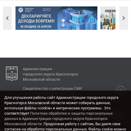
Администрация
городского округа Красногорск
Московской области
Свидетельство о регистрации СМИ
12+
Эл № ФС77-77792 от 31.01.2020.
Для улучшения работы сайт Администрации городского округа
Красногорск Московской области может собирать данные,
КОНТАКТЫ
используя файлы «cookie» и метрические программы . Это
соответствует
Политике обработки и защиты персональных
Адрес: 143404, Московская область, г. Красногорск,
данных в Администрации городского округа Красногорск
ул. Ленина, дом 4.
Московской области
. Продолжая работу с сайтом, Вы даете свое
Электронная почта:
согласие на обработку персональных данных. Файлы cookie можно