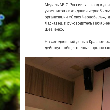
Медаль МЧС России за вклад в дея
участников ликвидации чернобыль
организации «Союз Чернобыль», де
Ласкавец, и руководитель Нахабин
Шевченко.
На сегодняшний день в Красногорс
действует общественная организа