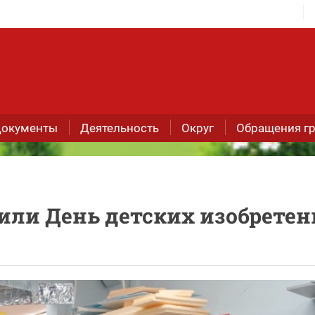
окументы
Деятельность
Округ
Обращения г
или День детских изобрете