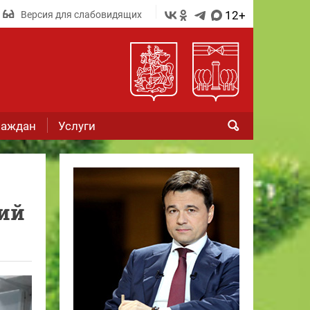
12+
Версия для слабовидящих
раждан
Услуги
ний