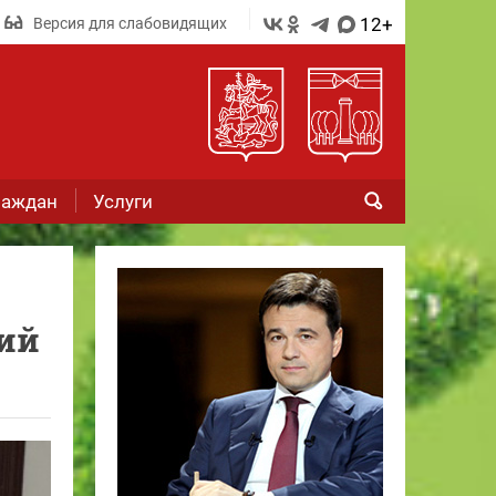
12+
Версия для слабовидящих
раждан
Услуги
ний