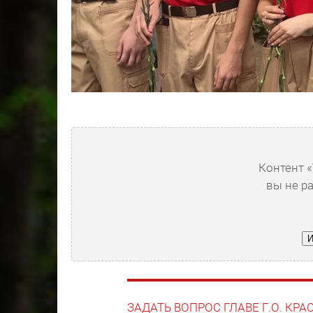
Контент «
вы не р
И
ЗАДАТЬ ВОПРОС ГЛАВЕ Г.О. КР