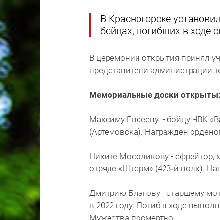
В Красногорске установи
бойцах, погибших в ходе 
В церемонии открытия принял уч
представители администрации, 
Мемориальные доски открыты
Максиму Евсееву - бойцу ЧВК «В
(Артемовска). Награжден орден
Никите Мосоликову - ефрейтор, 
отряде «Шторм» (423‑й полк). Н
Дмитрию Благову - старшему мо
в 2022 году. Погиб в ходе выпо
Мужества посмертно.