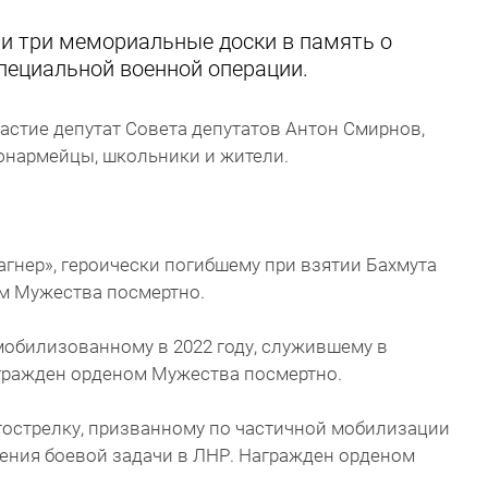
ли три мемориальные доски в память о
специальной военной операции.
астие депутат Совета депутатов Антон Смирнов,
юнармейцы, школьники и жители.
:
агнер», героически погибшему при взятии Бахмута
ом Мужества посмертно.
мобилизованному в 2022 году, служившему в
агражден орденом Мужества посмертно.
тострелку, призванному по частичной мобилизации
лнения боевой задачи в ЛНР. Награжден орденом