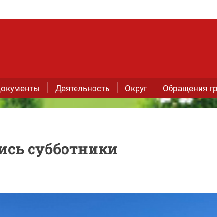
окументы
Деятельность
Округ
Обращения г
лись субботники