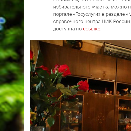
избирательного участка можно н
портале «Госуслуги» в разделе 
справочного центра ЦИК России 
доступна по
ссылке
.