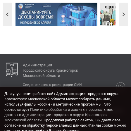
Администрация
городского округа Красногорск
Московской области
Свидетельство о регистрации СМИ
12+
Эл № ФС77-77792 от 31.01.2020.
Для улучшения работы сайт Администрации городского округа
Красногорск Московской области может собирать данные,
КОНТАКТЫ
используя файлы «cookie» и метрические программы . Это
соответствует
Политике обработки и защиты персональных
Адрес: 143404, Московская область, г. Красногорск,
данных в Администрации городского округа Красногорск
ул. Ленина, дом 4.
Московской области
. Продолжая работу с сайтом, Вы даете свое
Электронная почта:
согласие на обработку персональных данных. Файлы cookie можно
krasrn@mosreg.ru
отключить в настройках Вашего браузера.