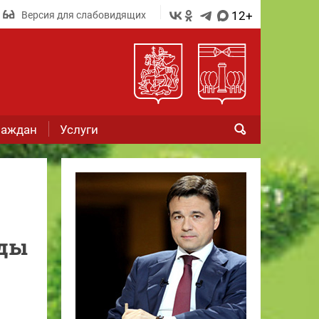
12+
Версия для слабовидящих
раждан
Услуги
яды