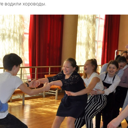
те водили хороводы.