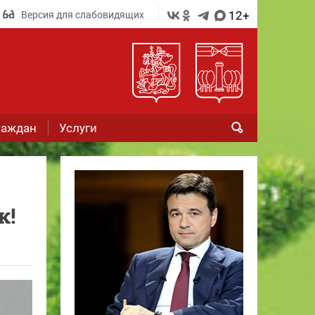
12+
Версия для слабовидящих
раждан
Услуги
к!