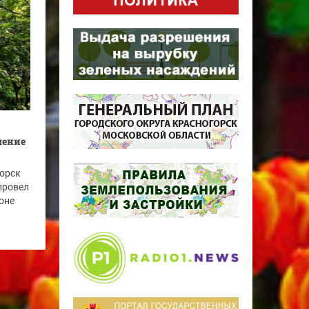
шение
горск
провел
оне