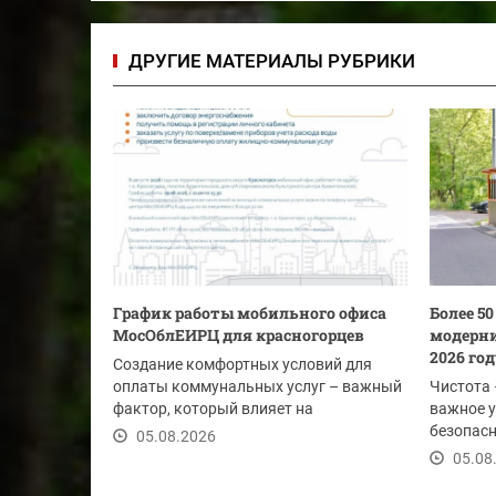
ДРУГИЕ МАТЕРИАЛЫ РУБРИКИ
График работы мобильного офиса
Более 5
МосОблЕИРЦ для красногорцев
модерни
2026 го
Создание комфортных условий для
оплаты коммунальных услуг – важный
Чистота 
фактор, который влияет на
важное у
своевременность...
безопасн
05.08.2026
этим лет
05.08