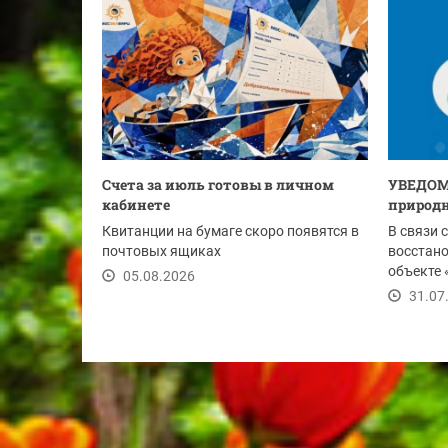
Счета за июль готовы в личном
УВЕДОМ
кабинете
природн
Квитанции на бумаге скоро появятся в
В связи 
почтовых ящиках
восстан
объекте 
05.08.2026
Ду-1020 м
31.07