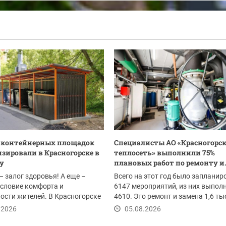
0 контейнерных площадок
Специалисты АО «Красногорс
зировали в Красногорске в
теплосеть» выполнили 75%
ду
плановых работ по ремонту и.
– залог здоровья! А еще –
Всего на этот год было запланир
словие комфорта и
6147 мероприятий, из них выпол
ости жителей. В Красногорске
4610. Это ремонт и замена 1,6 т
ом провели...
погонных...
.2026
05.08.2026