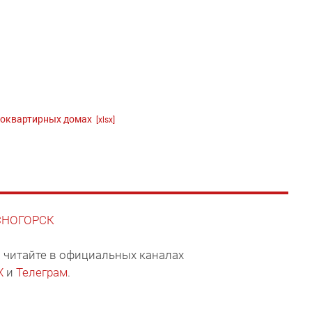
огоквартирных домах
[xlsx]
АСНОГОРСК
 читайте в официальных каналах
X
и
Телеграм
.