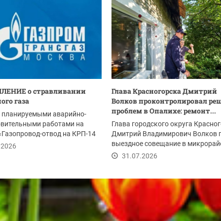
ЛЕНИЕ о стравливании
Глава Красногорска Дмитрий
ого газа
Волков проконтролировал ре
проблем в Опалихе: ремонт...
с планируемыми аварийно-
овительными работами на
Глава городского округа Красно
«Газопровод-отвод на КРП-14
Дмитрий Владимирович Волков 
м 2-я...
выездное совещание в микрорай
.2026
Опалиха после...
31.07.2026