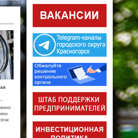
кая
..
овано
нено
ысячи