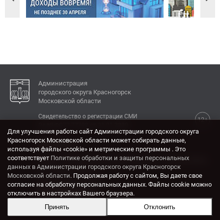
Администрация
городского округа Красногорск
Московской области
Свидетельство о регистрации СМИ
12+
Эл № ФС77-77792 от 31.01.2020.
Для улучшения работы сайт Администрации городского округа
Красногорск Московской области может собирать данные,
КОНТАКТЫ
используя файлы «cookie» и метрические программы . Это
соответствует
Политике обработки и защиты персональных
Адрес: 143404, Московская область, г. Красногорск,
данных в Администрации городского округа Красногорск
ул. Ленина, дом 4.
Московской области
. Продолжая работу с сайтом, Вы даете свое
Электронная почта:
согласие на обработку персональных данных. Файлы cookie можно
krasrn@mosreg.ru
отключить в настройках Вашего браузера.
Принять
Отклонить
Разработка и поддержка сайта ADN