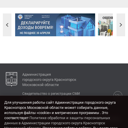
Администрация
городского округа Красногорск
Московской области
Свидетельство о регистрации СМИ
12+
Эл № ФС77-77792 от 31.01.2020.
Для улучшения работы сайт Администрации городского округа
Красногорск Московской области может собирать данные,
КОНТАКТЫ
используя файлы «cookie» и метрические программы . Это
соответствует
Политике обработки и защиты персональных
Адрес: 143404, Московская область, г. Красногорск,
данных в Администрации городского округа Красногорск
ул. Ленина, дом 4.