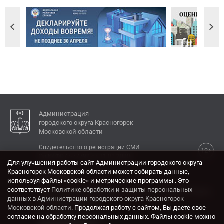
Администрация
городского округа Красногорск
Московской области
Свидетельство о регистрации СМИ
12+
Эл № ФС77-77792 от 31.01.2020.
Для улучшения работы сайт Администрации городского округа
Красногорск Московской области может собирать данные,
КОНТАКТЫ
используя файлы «cookie» и метрические программы . Это
соответствует
Политике обработки и защиты персональных
Адрес: 143404, Московская область, г. Красногорск,
данных в Администрации городского округа Красногорск
ул. Ленина, дом 4.
Московской области
. Продолжая работу с сайтом, Вы даете свое
Электронная почта:
согласие на обработку персональных данных. Файлы cookie можно