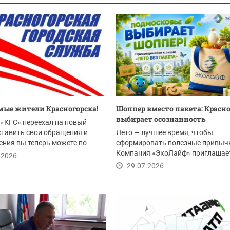
ые жители Красногорска!
Шоппер вместо пакета: Красн
выбирает осознанность
«КГС» переехал на новый
ставить свои обращения и
Лето — лучшее время, чтобы
ния вы теперь можете по
сформировать полезные привыч
Компания «ЭкоЛайф» приглашае
.2026
жителей Красногорска и всего...
29.07.2026