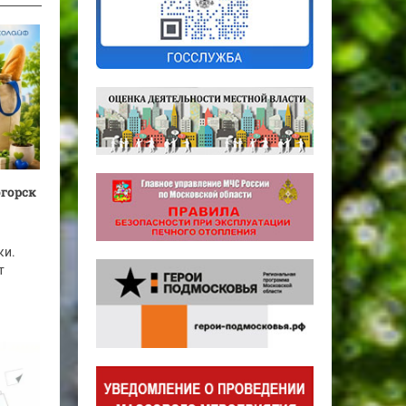
огорск
ки.
т