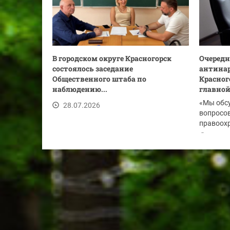
В городском округе Красногорск
Очередн
состоялось заседание
антинар
Общественного штаба по
Красног
наблюдению...
главной.
«Мы обс
28.07.2026
вопросов
правоохр
по...
28.07