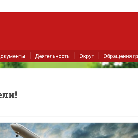
окументы
Деятельность
Округ
Обращения г
ели!