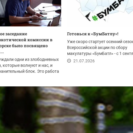
ое заседание
Готовься к «БумБатлу»!
котической комиссии в
Уже скоро стартует осенний сезо
орске было посвящено
Всероссийской акции по сбору
..
макулатуры «БумБатл» - с 1 сент
уждали одни из злободневных
по 30 ноября. Акция...
21.07.2026
, которые волнуют и нас, и
анительный блок. Это работа
.2026