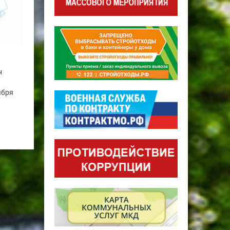
н
ября