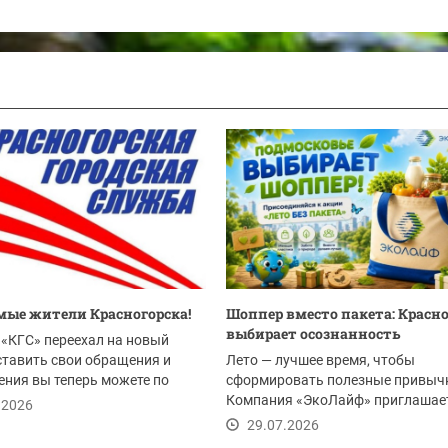
ые жители Красногорска!
Шоппер вместо пакета: Красн
выбирает осознанность
«КГС» переехал на новый
ставить свои обращения и
Лето — лучшее время, чтобы
ния вы теперь можете по
сформировать полезные привыч
Компания «ЭкоЛайф» приглашае
.2026
жителей Красногорска и всего...
29.07.2026