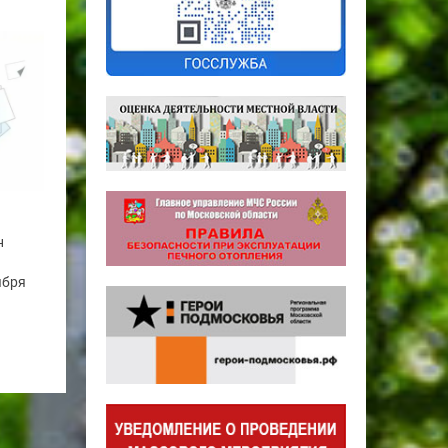
н
ября