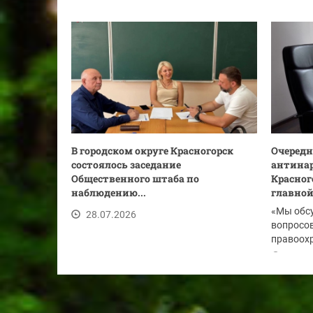
В городском округе Красногорск
Очередн
состоялось заседание
антинар
Общественного штаба по
Красног
наблюдению...
главной.
«Мы обс
28.07.2026
вопросов
правоохр
по...
28.07