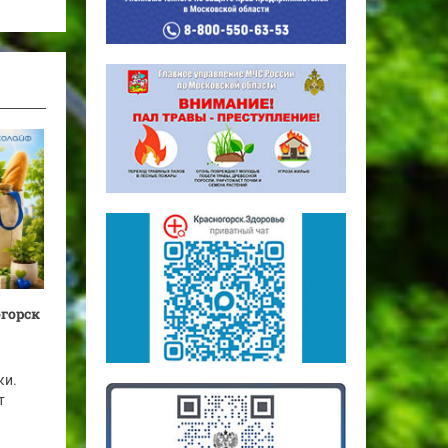
огорск
ки.
т