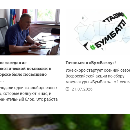
ое заседание
Готовься к «БумБатлу»!
котической комиссии в
Уже скоро стартует осенний сезо
орске было посвящено
Всероссийской акции по сбору
..
макулатуры «БумБатл» - с 1 сент
уждали одни из злободневных
по 30 ноября. Акция...
21.07.2026
, которые волнуют и нас, и
анительный блок. Это работа
.2026