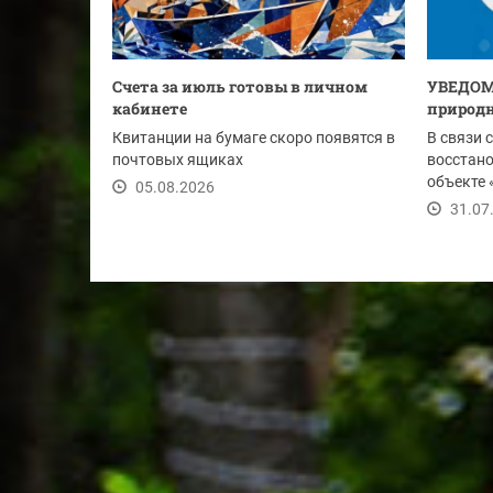
Счета за июль готовы в личном
УВЕДОМ
кабинете
природн
Квитанции на бумаге скоро появятся в
В связи 
почтовых ящиках
восстан
объекте 
05.08.2026
Ду-1020 м
31.07