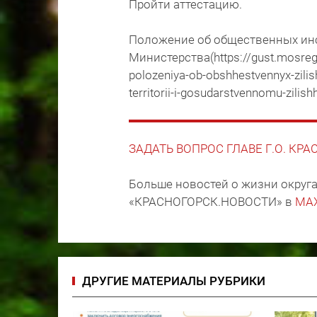
Пройти аттестацию.
Положение об общественных инс
Министерства(https://gust.mosreg.
polozeniya-ob-obshhestvennyx-zilis
territorii-i-gosudarstvennomu-zili
ЗАДАТЬ ВОПРОС ГЛАВЕ Г.О. КР
Больше новостей о жизни округа
«КРАСНОГОРСК.НОВОСТИ» в
MA
ДРУГИЕ МАТЕРИАЛЫ РУБРИКИ