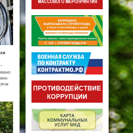
кая
..
овано
нено
ысячи