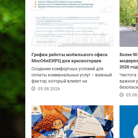
График работы мобильного офиса
Более 5
МосОблЕИРЦ для красногорцев
модерни
2026 го
Создание комфортных условий для
оплаты коммунальных услуг – важный
Чистота 
фактор, который влияет на
важное у
своевременность...
безопасн
05.08.2026
этим лет
05.08