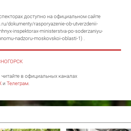
пекторах доступно на официальном сайте
ru/dokumenty/rasporyazenie-ob-utverzdenii-
hhnyx-inspektorax-ministerstva-po-soderzaniyu-
shhnomu-nadzoru-moskovskoi-oblasti-1) .
АСНОГОРСК
 читайте в официальных каналах
X
и
Телеграм
.