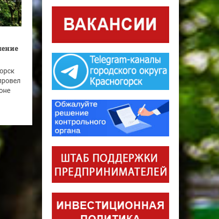
шение
горск
провел
оне