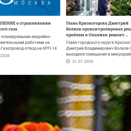
ЛЕНИЕ о стравливании
Глава Красногорска Дмитрий
ого газа
Волков проконтролировал ре
проблем в Опалихе: ремонт...
с планируемыми аварийно-
овительными работами на
Глава городского округа Красно
«Газопровод-отвод на КРП-14
Дмитрий Владимирович Волков 
м 2-я...
выездное совещание в микрорай
.2026
Опалиха после...
31.07.2026