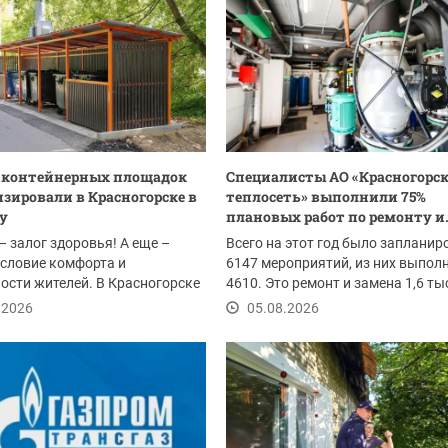
0 контейнерных площадок
Специалисты АО «Красногорс
зировали в Красногорске в
теплосеть» выполнили 75%
ду
плановых работ по ремонту и.
– залог здоровья! А еще –
Всего на этот год было запланир
словие комфорта и
6147 мероприятий, из них выпол
ости жителей. В Красногорске
4610. Это ремонт и замена 1,6 т
ом провели...
погонных...
.2026
05.08.2026