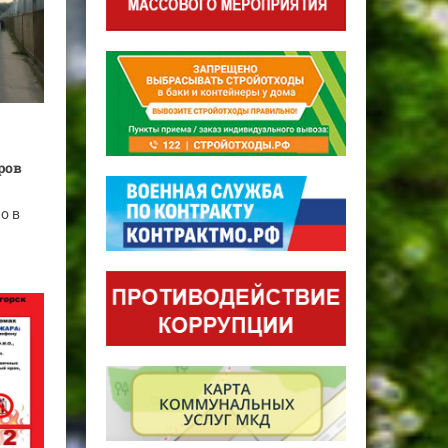
ров
о в