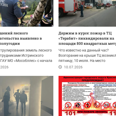
ушений лесного
Держим в курсе: пожар в ТЦ
ательства выявлено в
«Терабит» ликвидировали на
полугодии
площади 800 квадратных мет
атрулирования земель лесного
Что известно на данный час?
отрудниками Истринского
Возгорание на крыше ТЦ возникл
ГАУ МО «Мособллес» с начала
пятницу, 10 июля. На место
влено...
происшествия были...
.2026
10.07.2026