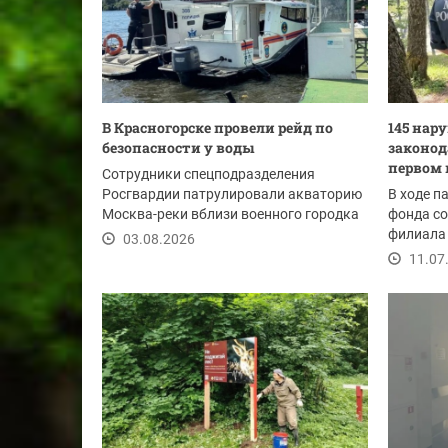
В Красногорске провели рейд по
145 нар
безопасности у воды
законод
первом 
Сотрудники спецподразделения
Росгвардии патрулировали акваторию
В ходе п
Москва-реки вблизи военного городка
фонда с
Павшино....
филиала 
03.08.2026
года выя
11.07