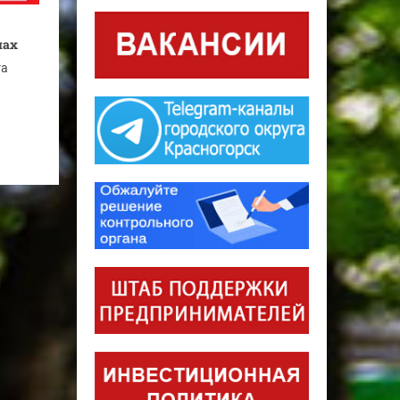
мах
га