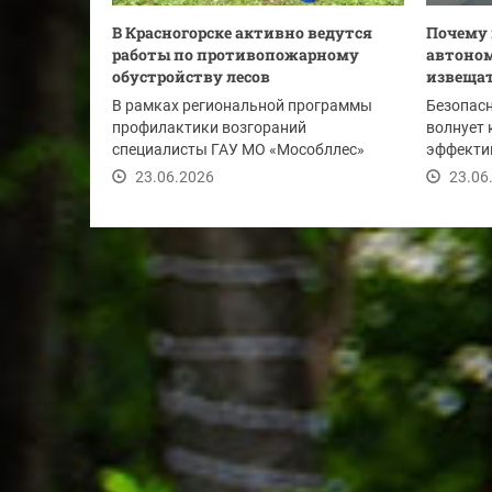
В Красногорске активно ведутся
Почему
работы по противопожарному
автоно
обустройству лесов
извещат
В рамках региональной программы
Безопасн
профилактики возгораний
волнует 
специалисты ГАУ МО «Мособллес»
эффекти
установили и отремонтировали в...
защитить
23.06.2026
23.06