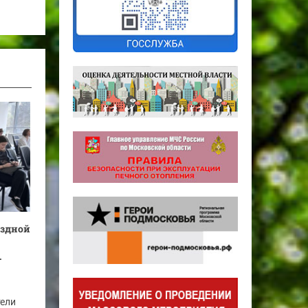
ездной
.
тели