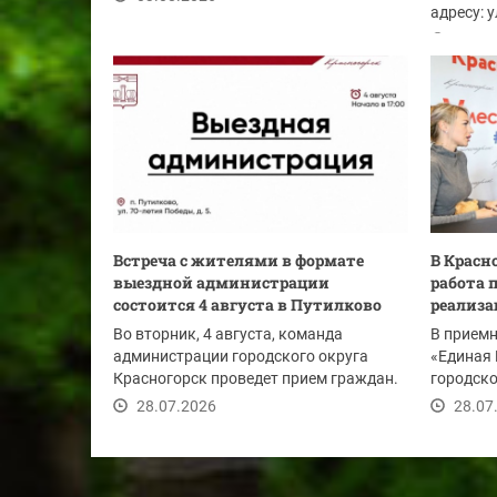
адресу: 
телефону
03.08
Встреча с жителями в формате
В Красн
выездной администрации
работа 
состоится 4 августа в Путилково
реализа
Во вторник, 4 августа, команда
В приемн
администрации городского округа
«Единая 
Красногорск проведет прием граждан.
городско
Начало в 17:00.
Дмитрия.
28.07.2026
28.07