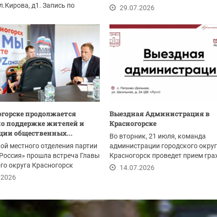
ул.Кирова, д1. Запись по
главы округа, руководители...
29.07.2026
: 8(925)6580494
.2026
огорске продолжается
Выездная Администрация в
по поддержке жителей и
Красногорске
ции общественных...
Во вторник, 21 июля, команда
ой местного отделения партии
администрации городского окру
Россия» прошла встреча Главы
Красногорск проведет прием гра
го округа Красногорск
Начало в 17:00.
14.07.2026
..
.2026