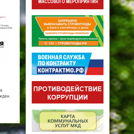
га
ждан.