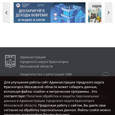
Администрация
городского округа Красногорск
Московской области
Свидетельство о регистрации СМИ
12+
Эл № ФС77-77792 от 31.01.2020.
Для улучшения работы сайт Администрации городского округа
Красногорск Московской области может собирать данные,
КОНТАКТЫ
используя файлы «cookie» и метрические программы . Это
соответствует
Политике обработки и защиты персональных
Адрес: 143404, Московская область, г. Красногорск,
данных в Администрации городского округа Красногорск
ул. Ленина, дом 4.
Московской области
. Продолжая работу с сайтом, Вы даете свое
Электронная почта:
согласие на обработку персональных данных. Файлы cookie можно
krasrn@mosreg.ru
отключить в настройках Вашего браузера.