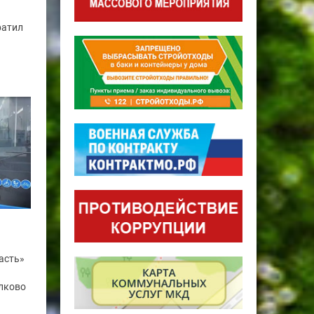
ратил
асть»
лково