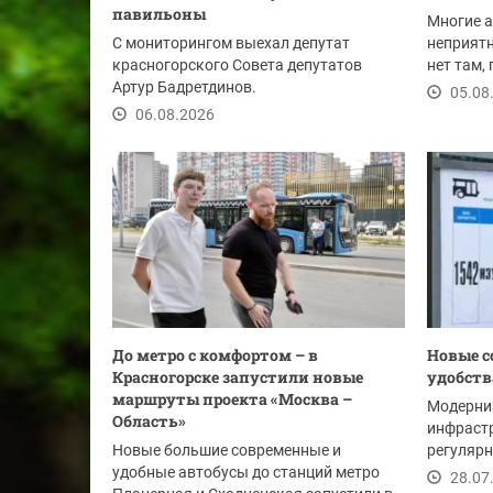
павильоны
Многие 
С мониторингом выехал депутат
неприятн
красногорского Совета депутатов
нет там,
Артур Бадретдинов.
Шансы на
05.08
06.08.2026
До метро с комфортом – в
Новые с
Красногорске запустили новые
удобств
маршруты проекта «Москва –
Модерни
Область»
инфрастр
Новые большие современные и
регулярн
удобные автобусы до станций метро
в Красно
28.07