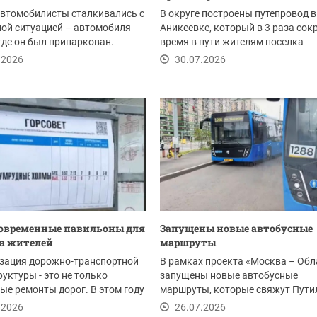
автомобилисты сталкивались с
В округе построены путепровод в
ой ситуацией – автомобиля
Аникеевке, который в 3 раза сок
 где он был припаркован.
время в пути жителям поселка
 такое...
Нахабино, а также...
.2026
30.07.2026
овременные павильоны для
Запущены новые автобусные
а жителей
маршруты
зация дорожно-транспортной
В рамках проекта «Москва – Обл
уктуры - это не только
запущены новые автобусные
ые ремонты дорог. В этом году
маршруты, которые свяжут Пути
горске...
со станциями метро...
.2026
26.07.2026