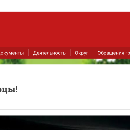
окументы
Деятельность
Округ
Обращения г
рцы!