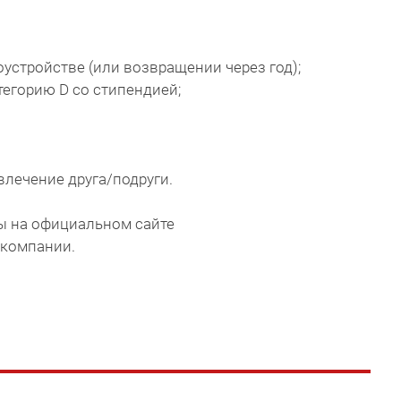
доустройстве (или возвращении через год);
тегорию D со стипендией;
ивлечение друга/подруги.
ы на официальном сайте
) компании.