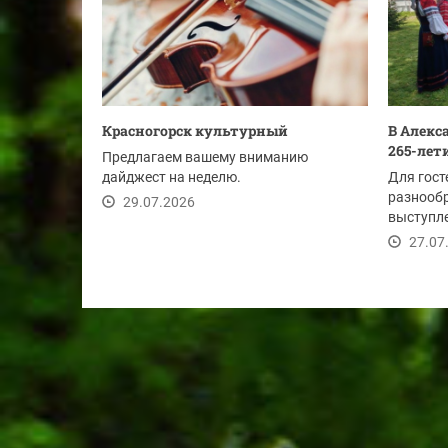
Красногорск культурный
В Алекс
265-лет
Предлагаем вашему вниманию
дайджест на неделю.
Для гост
разнооб
29.07.2026
выступле
муниципа
27.07