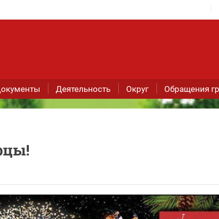
окументы
Деятельность
Округ
Обращения г
рцы!