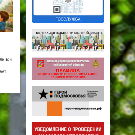
альной
вет