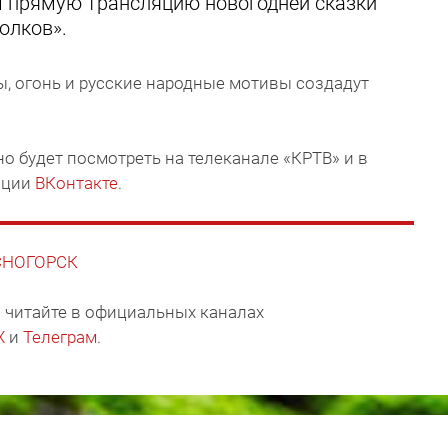
м прямую трансляцию новогодней сказки
олков».
, огонь и русские народные мотивы создадут
о будет посмотреть на телеканале «КРТВ» и в
ации
ВКонтакте
.
АСНОГОРСК
 читайте в официальных каналах
X
и
Телеграм
.