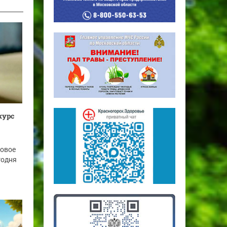
курс
новое
годня