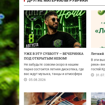
ДРУГИЕ МАТЕРИАЛЫ РУБРИКИ
УЖЕ В ЭТУ СУББОТУ — ВЕЧЕРИНКА
Летний 
ПОД ОТКРЫТЫМ НЕБОМ!
В эти вы
Не забудьте: совсем скоро в нашем
реки» вн
парке состоится летняя дискотека, где
гостей К
вас ждут музыка, танцы и атмосфера
на...
31.07
настоящего...
05.08.2026