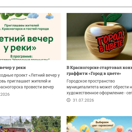
вечер у реки
В Красногорске стартовал кон
граффити «Город в цвете»
ходные проект «Летний вечер у
овь приглашает жителей и
Городское пространство
расногорска провести вечер
муниципалитета может обрести 
художественное оформление - се
.2026
стартовал прием заявок...
31.07.2026