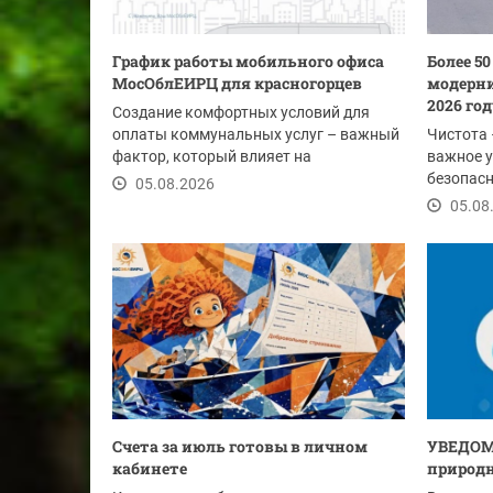
График работы мобильного офиса
Более 5
МосОблЕИРЦ для красногорцев
модерни
2026 го
Создание комфортных условий для
оплаты коммунальных услуг – важный
Чистота 
фактор, который влияет на
важное у
своевременность...
безопасн
05.08.2026
этим лет
05.08
Счета за июль готовы в личном
УВЕДОМ
кабинете
природн