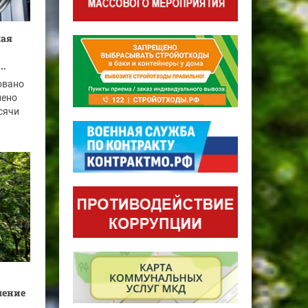
кая
..
овано
нено
ысячи
шение