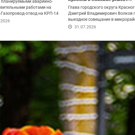
с планируемыми аварийно-
овительными работами на
Глава городского округа Красно
«Газопровод-отвод на КРП-14
Дмитрий Владимирович Волков 
м 2-я...
выездное совещание в микрорай
.2026
Опалиха после...
31.07.2026