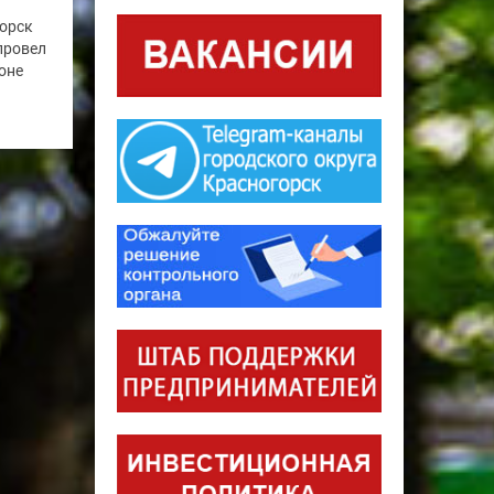
горск
провел
оне