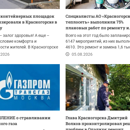
0 контейнерных площадок
Специалисты АО «Красногорс
зировали в Красногорске в
теплосеть» выполнили 75%
ду
плановых работ по ремонту и.
– залог здоровья! А еще –
Всего на этот год было запланир
словие комфорта и
6147 мероприятий, из них выпол
ости жителей. В Красногорске
4610. Это ремонт и замена 1,6 т
ом провели...
погонных...
.2026
05.08.2026
ЛЕНИЕ о стравливании
Глава Красногорска Дмитрий
ого газа
Волков проконтролировал ре
проблем в Опалихе: ремонт...