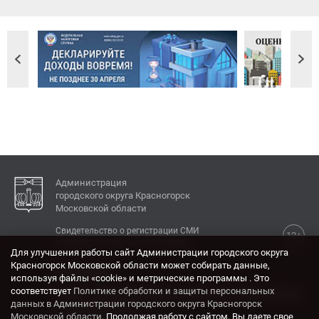
Администрация
городского округа Красногорск
Московской области
Свидетельство о регистрации СМИ
12+
Эл № ФС77-77792 от 31.01.2020.
Для улучшения работы сайт Администрации городского округа
Красногорск Московской области может собирать данные,
КОНТАКТЫ
используя файлы «cookie» и метрические программы . Это
соответствует
Политике обработки и защиты персональных
Адрес: 143404, Московская область, г. Красногорск,
данных в Администрации городского округа Красногорск
ул. Ленина, дом 4.
Московской области
. Продолжая работу с сайтом, Вы даете свое