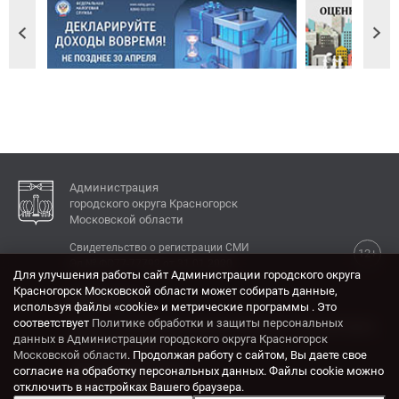
Администрация
городского округа Красногорск
Московской области
Свидетельство о регистрации СМИ
12+
Эл № ФС77-77792 от 31.01.2020.
Для улучшения работы сайт Администрации городского округа
Красногорск Московской области может собирать данные,
КОНТАКТЫ
используя файлы «cookie» и метрические программы . Это
соответствует
Политике обработки и защиты персональных
Адрес: 143404, Московская область, г. Красногорск,
данных в Администрации городского округа Красногорск
ул. Ленина, дом 4.
Московской области
. Продолжая работу с сайтом, Вы даете свое
Электронная почта:
согласие на обработку персональных данных. Файлы cookie можно
krasrn@mosreg.ru
отключить в настройках Вашего браузера.