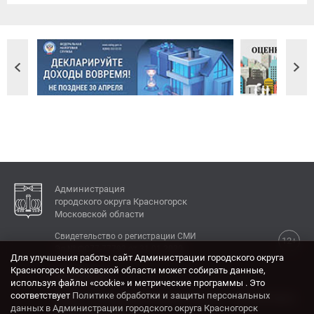
Администрация
городского округа Красногорск
Московской области
Свидетельство о регистрации СМИ
12+
Эл № ФС77-77792 от 31.01.2020.
Для улучшения работы сайт Администрации городского округа
Красногорск Московской области может собирать данные,
КОНТАКТЫ
используя файлы «cookie» и метрические программы . Это
соответствует
Политике обработки и защиты персональных
Адрес: 143404, Московская область, г. Красногорск,
данных в Администрации городского округа Красногорск
ул. Ленина, дом 4.