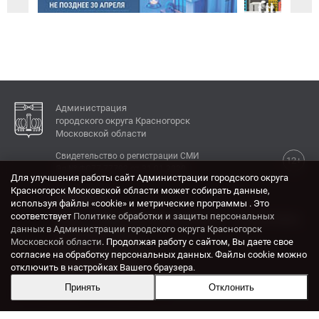
Администрация
городского округа Красногорск
Московской области
Свидетельство о регистрации СМИ
12+
Эл № ФС77-77792 от 31.01.2020.
Для улучшения работы сайт Администрации городского округа
Красногорск Московской области может собирать данные,
КОНТАКТЫ
используя файлы «cookie» и метрические программы . Это
соответствует
Политике обработки и защиты персональных
Адрес: 143404, Московская область, г. Красногорск,
данных в Администрации городского округа Красногорск
ул. Ленина, дом 4.
Московской области
. Продолжая работу с сайтом, Вы даете свое
Электронная почта:
согласие на обработку персональных данных. Файлы cookie можно
krasrn@mosreg.ru
отключить в настройках Вашего браузера.
Принять
Отклонить
Разработка и поддержка сайта ADN