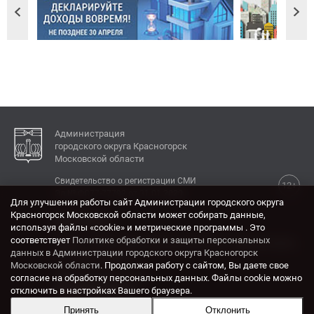
Администрация
городского округа Красногорск
Московской области
Свидетельство о регистрации СМИ
12+
Эл № ФС77-77792 от 31.01.2020.
Для улучшения работы сайт Администрации городского округа
Красногорск Московской области может собирать данные,
КОНТАКТЫ
используя файлы «cookie» и метрические программы . Это
соответствует
Политике обработки и защиты персональных
Адрес: 143404, Московская область, г. Красногорск,
данных в Администрации городского округа Красногорск
ул. Ленина, дом 4.
Московской области
. Продолжая работу с сайтом, Вы даете свое
Электронная почта:
согласие на обработку персональных данных. Файлы cookie можно
krasrn@mosreg.ru
отключить в настройках Вашего браузера.
Принять
Отклонить