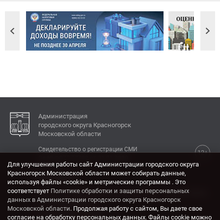
Администрация
городского округа Красногорск
Московской области
Свидетельство о регистрации СМИ
12+
Эл № ФС77-77792 от 31.01.2020.
Для улучшения работы сайт Администрации городского округа
Красногорск Московской области может собирать данные,
КОНТАКТЫ
используя файлы «cookie» и метрические программы . Это
соответствует
Политике обработки и защиты персональных
Адрес: 143404, Московская область, г. Красногорск,
данных в Администрации городского округа Красногорск
ул. Ленина, дом 4.
Московской области
. Продолжая работу с сайтом, Вы даете свое
Электронная почта:
согласие на обработку персональных данных. Файлы cookie можно