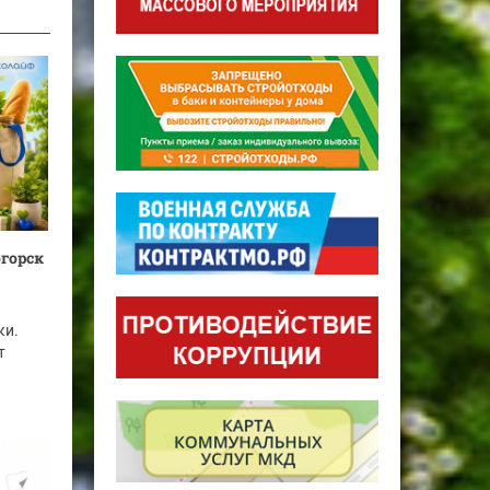
огорск
ки.
т