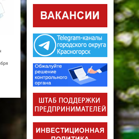
н
ября