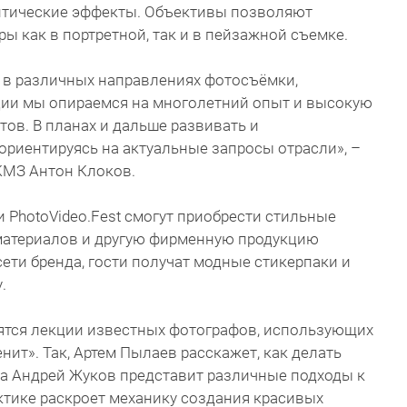
птические эффекты. Объективы позволяют
 как в портретной, так и в пейзажной съемке.
в различных направлениях фотосъёмки,
ции мы опираемся на многолетний опыт и высокую
ов. В планах и дальше развивать и
ориентируясь на актуальные запросы отрасли», –
КМЗ Антон Клоков.
и PhotoVideo.Fest смогут приобрести стильные
 материалов и другую фирменную продукцию
ети бренда, гости получат модные стикерпаки и
.
оятся лекции известных фотографов, использующих
енит». Так, Артем Пылаев расскажет, как делать
 а Андрей Жуков представит различные подходы к
ктике раскроет механику создания красивых