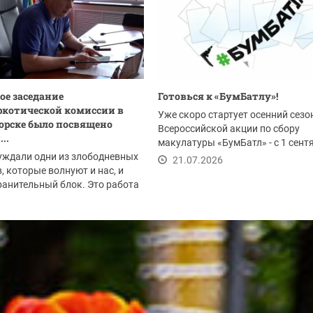
ое заседание
Готовься к «БумБатлу»!
котической комиссии в
Уже скоро стартует осенний сезо
орске было посвящено
Всероссийской акции по сбору
..
макулатуры «БумБатл» - с 1 сент
уждали одни из злободневных
по 30 ноября. Акция...
21.07.2026
, которые волнуют и нас, и
анительный блок. Это работа
.2026