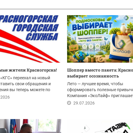
ые жители Красногорска!
Шоппер вместо пакета: Красн
выбирает осознанность
«КГС» переехал на новый
ставить свои обращения и
Лето — лучшее время, чтобы
ния вы теперь можете по
сформировать полезные привыч
Компания «ЭкоЛайф» приглашае
.2026
жителей Красногорска и всего...
29.07.2026