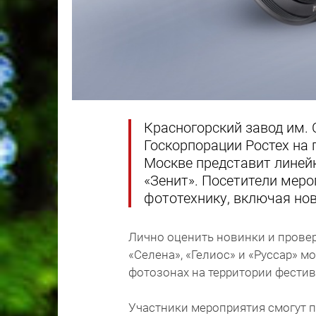
Красногорский завод им. 
Госкорпорации Ростех на 
Москве представит линей
«Зенит». Посетители мер
фототехнику, включая нов
Лично оценить новинки и прове
«Селена», «Гелиос» и «Руссар» мо
фотозонах на территории фестив
Участники мероприятия смогут 