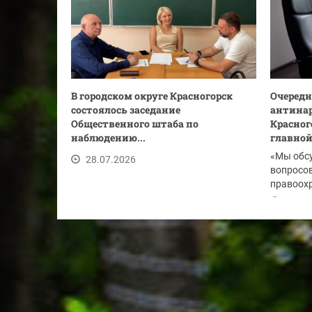
В городском округе Красногорск
Очередн
состоялось заседание
антинар
Общественного штаба по
Красног
наблюдению...
главной.
«Мы обс
28.07.2026
вопросов
правоохр
по...
28.07