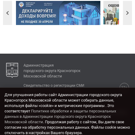
Администрация
городского округа Красногорск
Московской области
Свидетельство о регистрации СМИ
12+
Эл № ФС77-77792 от 31.01.2020.
Для улучшения работы сайт Администрации городского округа
Красногорск Московской области может собирать данные,
КОНТАКТЫ
используя файлы «cookie» и метрические программы . Это
соответствует
Политике обработки и защиты персональных
Адрес: 143404, Московская область, г. Красногорск,
данных в Администрации городского округа Красногорск
ул. Ленина, дом 4.
Московской области
. Продолжая работу с сайтом, Вы даете свое
Электронная почта:
согласие на обработку персональных данных. Файлы cookie можно
krasrn@mosreg.ru
отключить в настройках Вашего браузера.