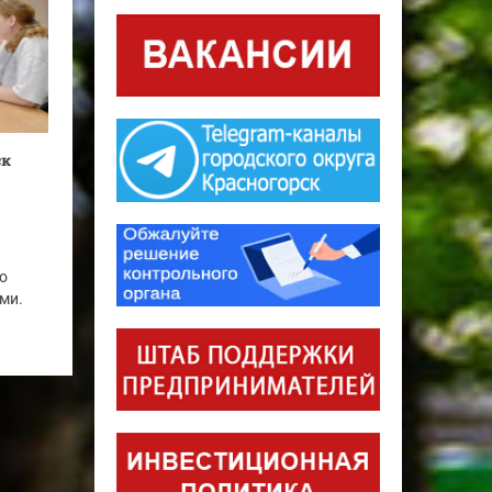
ск
о
ми.