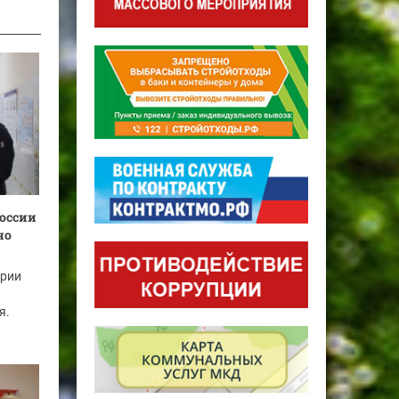
оссии
но
ории
я.