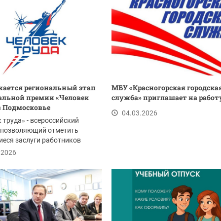
ается региональный этап
МБУ «Красногорская городска
льной премии «Человек
служба» приглашает на работ
в Подмосковье
04.03.2026
 труда» - всероссийский
, позволяющий отметить
еся заслуги работников
тий, наставников...
.2026