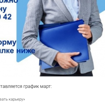
авляется график март:
овать карьеру»