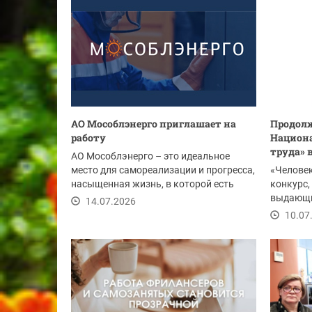
АО Мособлэнерго приглашает на
Продолж
работу
Национа
труда» 
АО Мособлэнерго – это идеальное
место для самореализации и прогресса,
«Человек
насыщенная жизнь, в которой есть
конкурс
место отдыху,...
выдающи
14.07.2026
предприя
10.07