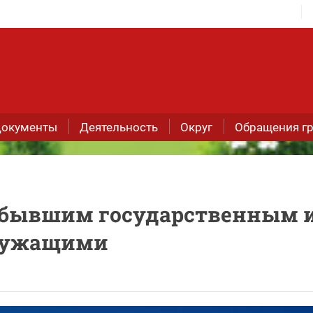
окументы
Деятельность
Округ
Обращения г
 бывшим государственным 
лужащими