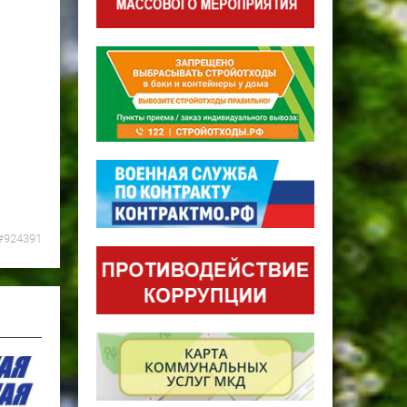
#924391