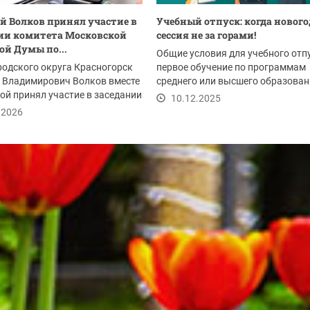
 Волков принял участие в
Учебный отпуск: когда новог
ии комитета Московской
сессия не за горами!
ой Думы по...
Общие условия для учебного отпу
родского округа Красногорск
первое обучение по программам
 Владимирович Волков вместе
среднего или высшего образовани
ой принял участие в заседании
успешное...
10.12.2025
...
.2026