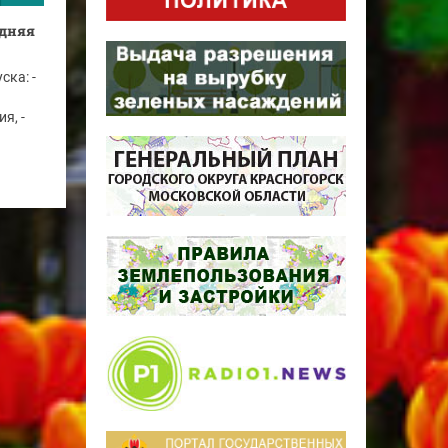
одняя
ска: -
я, -