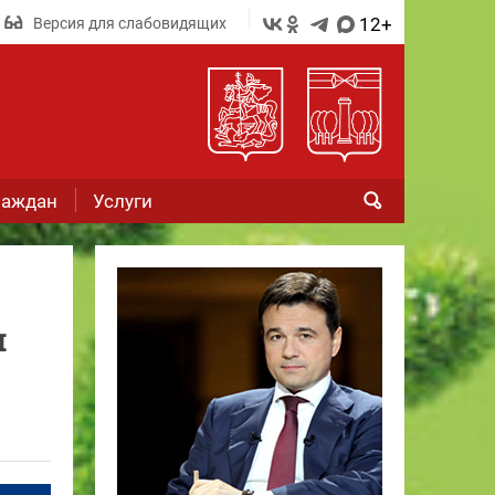
12+
Версия для слабовидящих
раждан
Услуги
и