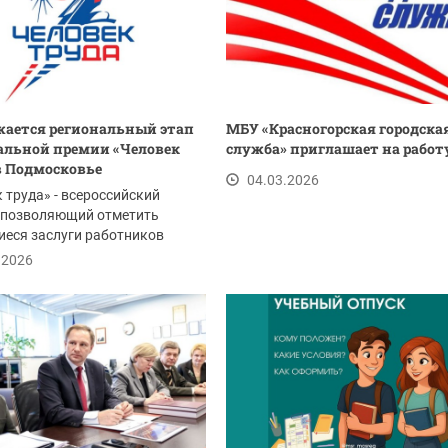
ается региональный этап
МБУ «Красногорская городска
льной премии «Человек
служба» приглашает на работ
в Подмосковье
04.03.2026
 труда» - всероссийский
, позволяющий отметить
еся заслуги работников
тий, наставников...
.2026