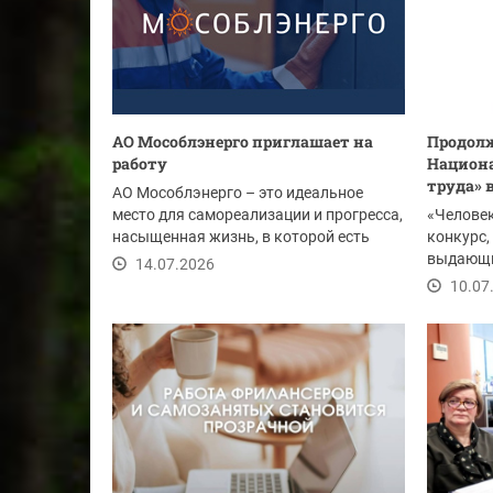
АО Мособлэнерго приглашает на
Продолж
работу
Национа
труда» 
АО Мособлэнерго – это идеальное
место для самореализации и прогресса,
«Человек
насыщенная жизнь, в которой есть
конкурс
место отдыху,...
выдающи
14.07.2026
предприя
10.07