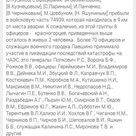
[В.Кузнецовым], [С.Лариным], И.Панченко,
[В.Черниковым], М.Цовбуном, [Н. Яшуниным] прибыли
в войсковую часть 74939, которая находилась в 9 км
от места аварии. К сожалению, из этой группы 8
офицеров - красногорцев, приведенных выше
осталось в живых 2 человека. Более 70 офицеров и
служащих военного городка Павшино принимало
участие в ликвидации последствий катастрофы на
ЧАЭС, это генералы: Попкович Р.С., Ворона Б.Ф.,
Рожков В.В., офицеры: Гереймович М.И., Владимиров
В.В., Дейнека М.И., Збуцкий Ф.Л., Каправчук В.П.,
Костюкевич П.М., Коробков М.А., Кутишенко Н.И,,
Максимов В.М., Никитин И.В., Недоспасов Н.Д.,
Лычагин П.Е., Бутенко В.В., Богачевский А.Н.,
Раздабедин А.Г., Пырин Ю.М., Смирнов В.Т., Седов
В.М., Ефремов Ю.Г., Жакин А.П., Субботин М.Ю.,
Терентьев В.Л.Хализо И.И., Хохлов В.Г., Чиганов Н.М.,
Черников В.П., Чирков Б.И., Шеповалов В.И., Яшкин
Б.В., служащая Калинина Л.С., Миронова Т.В. и
другие.