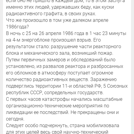
если оно не пришло в каждый дом, то в этом заслуга
именно этих людей, удержавших беду, как куски
радиоактивного графита, в своих руках.
Что же произошло в том уже далеком апреле
1986года?
В ночь с 25 на 26 апреля 1986 года в 1 час 23 минуты
на 4-м энергоблоке произошел взрыв. Его
результатом стало: разрушение части реакторного
блока и механического зала, возникший пожар.
Путем первичных замеров и обследований было
установлено, из развалов реактора и разбросанных
его обломков в атмосферу поступает огромное
количество радиоактивных веществ. Заражению
подверглись территории 11-и областей РФ, 5 Союзных
республик СССР, сопредельных государств.
С первых часов катастрофы начались масштабные
организационно-технические мероприятия по
ликвидации ее последствий. Не прекращены они и
сегодня.
Следует особо подчеркнуть, страна мобилизовала
для этих целей весь свой научно-технический