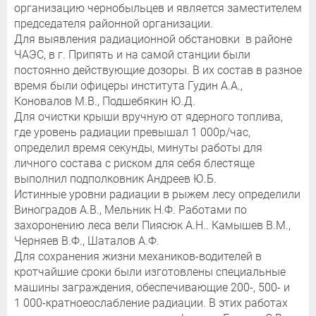
организацию чернобыльцев и является заместителем
председателя районной организации.
Для выявления радиационной обстановки в районе
ЧАЭС, в г. Припять и на самой станции были
постоянно действующие дозоры. В их состав в разное
время были офицеры института Гудин А.А.,
Коновалов М.В., Подшебякин Ю.Д.
Для очистки крыши вручную от ядерного топлива,
где уровень радиации превышал 1 000р/час,
определил время секунды, минуты работы для
личного состава с риском для себя блестяще
выполнил подполковник Андреев Ю.Б.
Истинные уровни радиации в рыжем лесу определили
Виноградов А.В., Мельник Н.Ф. Работами по
захоронению леса вели Пиясюк А.Н.. Камышев В.М.,
Черняев В.Ф., Шаталов А.Ф.
Для сохранения жизни механиков-водителей в
кротчайшие сроки были изготовлены специальные
машины заграждения, обеспечивающие 200-, 500- и
1 000-кратноеослабление радиации. В этих работах