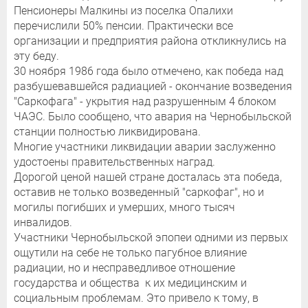
Пенсионеры Малкины из поселка Опалихи
перечислили 50% пенсии. Практически все
организации и предприятия района откликнулись на
эту беду.
30 ноября 1986 года было отмечено, как победа над
разбушевавшейся радиацией - окончание возведения
"Саркофага" - укрытия над разрушенным 4 блоком
ЧАЭС. Было сообщено, что авария на Чернобыльской
станции полностью ликвидирована.
Многие участники ликвидации аварии заслуженно
удостоены правительственных наград.
Дорогой ценой нашей стране досталась эта победа,
оставив не только возведенный "саркофаг", но и
могилы погибших и умерших, много тысяч
инвалидов.
Участники Чернобыльской эпопеи одними из первых
ощутили на себе не только пагубное влияние
радиации, но и несправедливое отношение
государства и общества к их медицинским и
социальным проблемам. Это привело к тому, в