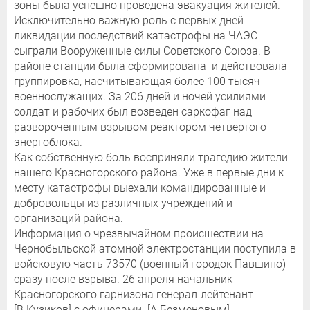
зоны была успешно проведена эвакуация жителей.
Исключительно важную роль с первых дней
ликвидации последствий катастрофы на ЧАЭС
сыграли Вооруженные силы Советского Союза. В
районе станции была сформирована и действовала
группировка, насчитывающая более 100 тысяч
военнослужащих. За 206 дней и ночей усилиями
солдат и рабочих был возведен саркофаг над
развороченным взрывом реактором четвертого
энергоблока.
Как собственную боль восприняли трагедию жители
нашего Красногорского района. Уже в первые дни к
месту катастрофы выехали командированные и
добровольцы из различных учреждений и
организаций района.
Информация о чрезвычайном происшествии на
Чернобыльской атомной электростанции поступила в
войсковую часть 73570 (военный городок Павшино)
сразу после взрыва. 26 апреля начальник
Красногорского гарнизона генерал-лейтенант
[В.Кузиков] с офицерами [А.Безменовым],