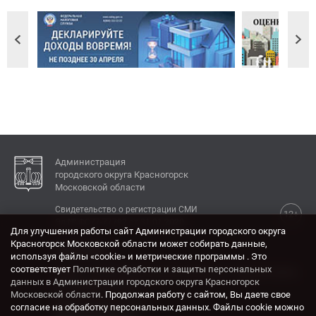
Администрация
городского округа Красногорск
Московской области
Свидетельство о регистрации СМИ
12+
Эл № ФС77-77792 от 31.01.2020.
Для улучшения работы сайт Администрации городского округа
Красногорск Московской области может собирать данные,
КОНТАКТЫ
используя файлы «cookie» и метрические программы . Это
соответствует
Политике обработки и защиты персональных
Адрес: 143404, Московская область, г. Красногорск,
данных в Администрации городского округа Красногорск
ул. Ленина, дом 4.
Московской области
. Продолжая работу с сайтом, Вы даете свое
Электронная почта:
согласие на обработку персональных данных. Файлы cookie можно