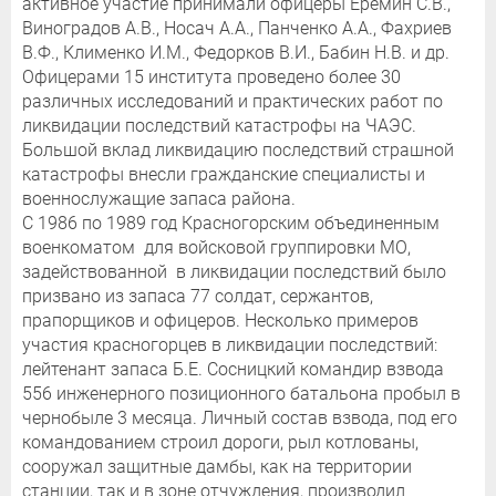
активное участие принимали офицеры Еремин С.В.,
Виноградов А.В., Носач А.А., Панченко А.А., Фахриев
В.Ф., Клименко И.М., Федорков В.И., Бабин Н.В. и др.
Офицерами 15 института проведено более 30
различных исследований и практических работ по
ликвидации последствий катастрофы на ЧАЭС.
Большой вклад ликвидацию последствий страшной
катастрофы внесли гражданские специалисты и
военнослужащие запаса района.
С 1986 по 1989 год Красногорским объединенным
военкоматом для войсковой группировки МО,
задействованной в ликвидации последствий было
призвано из запаса 77 солдат, сержантов,
прапорщиков и офицеров. Несколько примеров
участия красногорцев в ликвидации последствий:
лейтенант запаса Б.Е. Сосницкий командир взвода
556 инженерного позиционного батальона пробыл в
чернобыле 3 месяца. Личный состав взвода, под его
командованием строил дороги, рыл котлованы,
сооружал защитные дамбы, как на территории
станции, так и в зоне отчуждения, производил