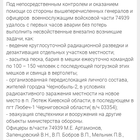
Под непосредственным контролем и оказанием
помощи со стороны вышеперечисленных генералов и
офицеров военнослужащим войсковой части 74939
удалось с первых часов аварии без потерь
выполнить несвойственные внезапно возникшие
задачи, как:
- ведение круглосуточной радиационной разведки и
дезактивация отдельных участков местности;
- засыпка песка, бария в мешки ежесуточно командой
по 100 – 150 человек с последующей погрузкой этих
мешков и свинца в вертолеты;
- организованная передислокация личного состава,
жителей городка Чернобыль-2, в условиях
радиоактивного заражения местности на новое
место в п. Лютеж Киевской области, в последующем в
пгт Любеч-1 Черниговской области( в/ч 03354);
- эвакуация спецтехники и вооружения на другие
объекты министерства обороны.
Офицеры в/части 74939 М.Е. Артамонов,
Запенцовский В.Н., В.П. Бобров В.П., Мельник П.В.,