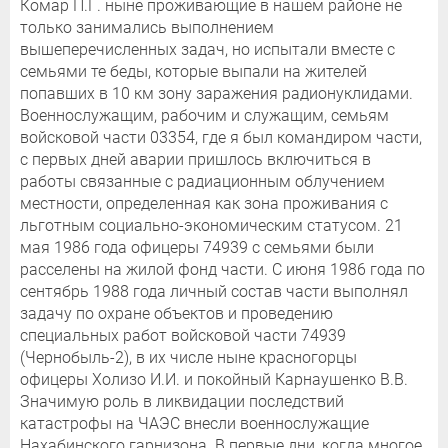
Комар П.Г. ныне проживающие в нашем районе не
только занимались выполнением
вышеперечисленных задач, но испытали вместе с
семьями те беды, которые выпали на жителей
попавших в 10 км зону заражения радионуклидами.
Военнослужащим, рабочим и служащим, семьям
войсковой части 03354, где я был командиром части,
с первых дней аварии пришлось включиться в
работы связанные с радиационным облучением
местности, определенная как зона проживания с
льготным социально-экономическим статусом. 21
мая 1986 года офицеры 74939 с семьями были
расселены на жилой фонд части. С июня 1986 года по
сентябрь 1988 года личный состав части выполнял
задачу по охране объектов и проведению
специальных работ войсковой части 74939
(Чернобыль-2), в их числе ныне красногорцы
офицеры Холизо И.И. и покойный Карнаушенко В.В.
Значимую роль в ликвидации последствий
катастрофы на ЧАЭС внесли военнослужащие
Нахабинского гарнизона. В первые дни, когда многое