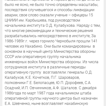
было не ясно, не было точно определены масштабы,
последствия случившегося и способы ликвидации
аварии, свое слово сказали ученые – офицеры 15
ЦНИИИ им. Карбышева, под руководством
начальника института О.Д. Кулабухова. Наряду с тем,
что многие рекомендации и технические решения
разрабатывались непосредственно в институте, За
1986-1989г.г. через горнило Чернобыля прошли 141
человек из Нахабино. Они были командированы в
основном в научный центр Министерства обороны
СССР или оперативную группу начальника
инженерных войск Министерства обороны. Из числа
сотрудников института в различные периоды
оперативную группу возглавляли: генералы О.Д.
Калабухов, К.Е. Кочетков, П.Г. Шароваров,
полковники Г.Е. Белопасцев, Ю.П. Дорофеев, С.А.
Осадчий, И.П. Овчинников, А.Ф. Шаталов. С декабря
1986года по март 1987 года начальником штаба
оперативной группы научного центра был назначен
Е.А. Шевченко, ныне возглавляет нахабинскую