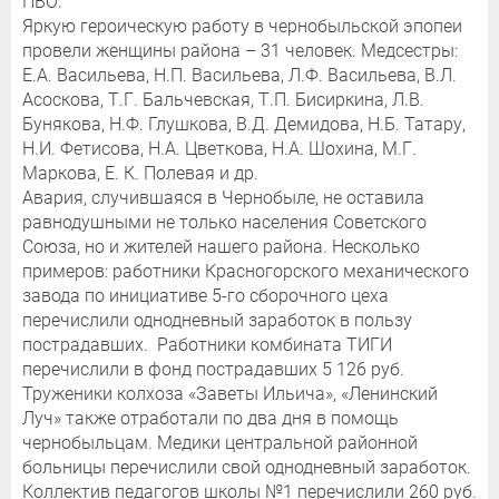
ПВО.
Яркую героическую работу в чернобыльской эпопеи
провели женщины района – 31 человек. Медсестры:
Е.А. Васильева, Н.П. Васильева, Л.Ф. Васильева, В.Л.
Асоскова, Т.Г. Бальчевская, Т.П. Бисиркина, Л.В.
Бунякова, Н.Ф. Глушкова, В.Д. Демидова, Н.Б. Татару,
Н.И. Фетисова, Н.А. Цветкова, Н.А. Шохина, М.Г.
Маркова, Е. К. Полевая и др.
Авария, случившаяся в Чернобыле, не оставила
равнодушными не только населения Советского
Союза, но и жителей нашего района. Несколько
примеров: работники Красногорского механического
завода по инициативе 5-го сборочного цеха
перечислили однодневный заработок в пользу
пострадавших. Работники комбината ТИГИ
перечислили в фонд пострадавших 5 126 руб.
Труженики колхоза «Заветы Ильича», «Ленинский
Луч» также отработали по два дня в помощь
чернобыльцам. Медики центральной районной
больницы перечислили свой однодневный заработок.
Коллектив педагогов школы №1 перечислили 260 руб.