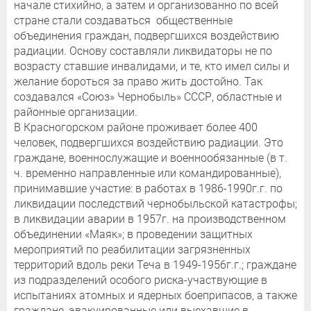
начале стихийно, а затем и организованно по всей
стране стали создаваться общественные
объединения граждан, подвергшихся воздействию
радиации. Основу составляли ликвидаторы не по
возрасту ставшие инвалидами, и те, кто имел силы и
желание бороться за право жить достойно. Так
создавался «Союз» Чернобыль» СССР, областные и
районные организации.
В Красногорском районе проживает более 400
человек, подвергшихся воздействию радиации. Это
граждане, военнослужащие и военнообязанные (в т.
ч. временно направленные или командированные),
принимавшие участие: в работах в 1986-1990г.г. по
ликвидации последствий чернобыльской катастрофы;
в ликвидации аварии в 1957г. на производственном
объединении «Маяк»; в проведении защитных
мероприятий по реабилитации загрязненных
территорий вдоль реки Теча в 1949-1956г.г.; граждане
из подразделений особого риска-участвующие в
испытаниях атомных и ядерных боеприпасов, а также
граждане, эвакуированные или выехавшие в