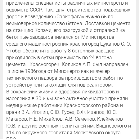
привлечены специалисты различных министерств и
ведомств СССР. Так, для строительства подъездных
дорог и возведению «Саркофага» нужно было
неимоверное количество бетона. Доставкой цемента
на станцию Копачи, его разгрузкой и отправкой на
бетонные заводы занимался от Министерства
среднего машиностроения красногорец Цуканов С.Ю.
Чтобы обеспечить работу 8 бетонных заводов
приходилось в сутки принимать по 24 вагона
цемента. Красногорец Коликов А.П. был направлен
в июне 1986года от Минэнерго как инженер
технического надзора за производством работ по
устройству плиты охладителя под реактором.
В сохранении жизни и здоровья ликвидаторов и
населения в 30-и км зоне активное участие приняли
медицинские работники Красногорского района и
врачи В.А. Игонин, С.Ю. Гусев, В.Ф. Иванов, Ю.С.
Макаров, Н.Е. Михайлов, А.В. Семенов, Клейменов
Ю.В. и другие военных госпиталей им. Вишневского и
114-го окружного госпиталя Московского округа