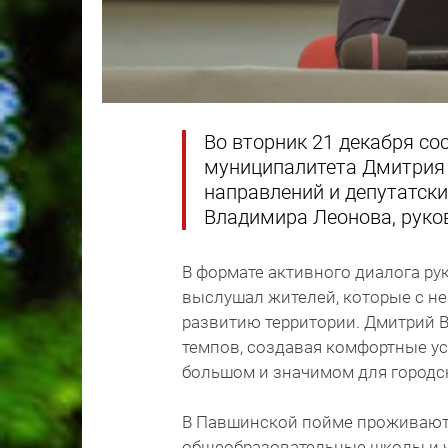
Во вторник 21 декабря со
муниципалитета Дмитрия
направлений и депутатск
Владимира Леонова, руко
В формате активного диалога р
выслушал жителей, которые с н
развитию территории. Дмитрий 
темпов, создавая комфортные у
большом и значимом для городс
В Павшинской пойме проживают о
общеобразовательные школы и че