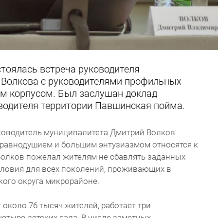
стоялась встреча руководителя
 Волкова с руководителями профильных
им корпусом. Был заслушан доклад
водителя территории Павшинская пойма.
уководитель муниципалитета Дмитрий Волков
еравнодушием и большим энтузиазмом относятся к
Волков пожелал жителям не сбавлять заданных
словия для всех поколений, проживающих в
кого округа микрорайоне.
коло 76 тысяч жителей, работает три
тыре детских сада. В числе заметных