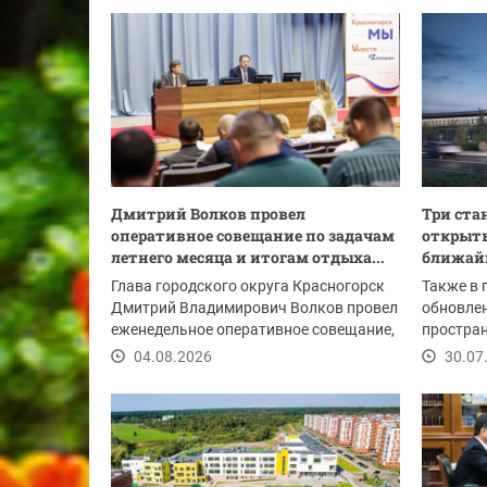
Дмитрий Волков провел
Три ста
оперативное совещание по задачам
открыть
летнего месяца и итогам отдыха...
ближайш
Глава городского округа Красногорск
Также в 
Дмитрий Владимирович Волков провел
обновле
еженедельное оперативное совещание,
простран
в начале...
образова
04.08.2026
30.07