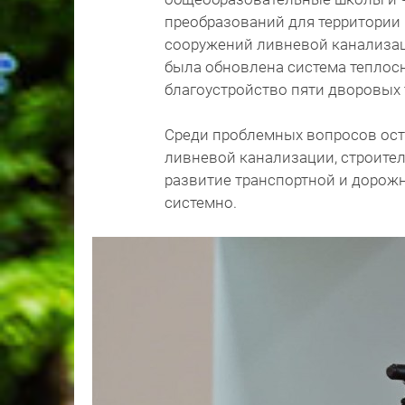
преобразований для территории 
сооружений ливневой канализац
была обновлена система теплос
благоустройство пяти дворовых 
Среди проблемных вопросов ост
ливневой канализации, строите
развитие транспортной и дорожн
системно.