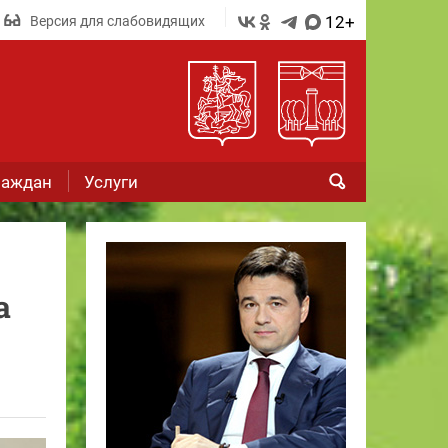
12+
Версия для слабовидящих
раждан
Услуги
а