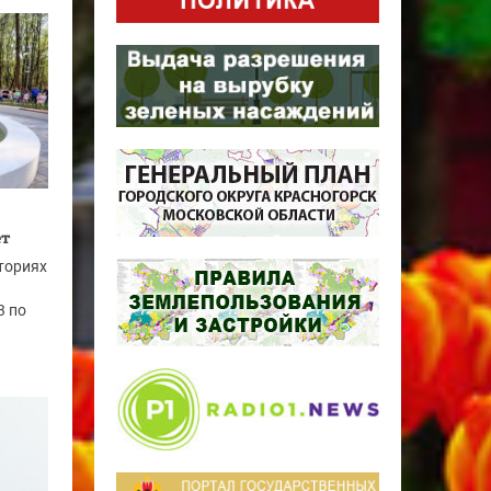
ет
ториях
3 по