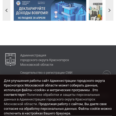
Администрация
городского округа Красногорск
Московской области
Свидетельство о регистрации СМИ
12+
Эл № ФС77-77792 от 31.01.2020.
Для улучшения работы сайт Администрации городского округа
Красногорск Московской области может собирать данные,
КОНТАКТЫ
используя файлы «cookie» и метрические программы . Это
соответствует
Политике обработки и защиты персональных
Адрес: 143404, Московская область, г. Красногорск,
данных в Администрации городского округа Красногорск
ул. Ленина, дом 4.
Московской области
. Продолжая работу с сайтом, Вы даете свое
Электронная почта:
согласие на обработку персональных данных. Файлы cookie можно
krasrn@mosreg.ru
отключить в настройках Вашего браузера.