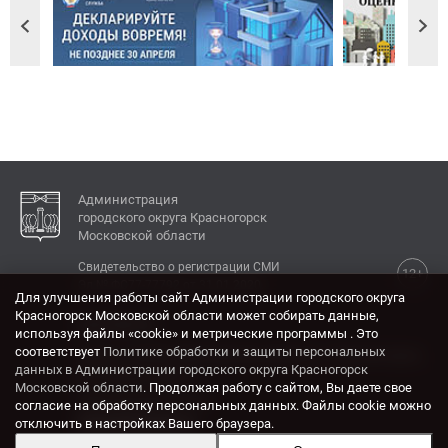
Администрация
городского округа Красногорск
Московской области
Свидетельство о регистрации СМИ
12+
Эл № ФС77-77792 от 31.01.2020.
Для улучшения работы сайт Администрации городского округа
Красногорск Московской области может собирать данные,
КОНТАКТЫ
используя файлы «cookie» и метрические программы . Это
соответствует
Политике обработки и защиты персональных
Адрес: 143404, Московская область, г. Красногорск,
данных в Администрации городского округа Красногорск
ул. Ленина, дом 4.
Московской области
. Продолжая работу с сайтом, Вы даете свое
Электронная почта:
согласие на обработку персональных данных. Файлы cookie можно
krasrn@mosreg.ru
отключить в настройках Вашего браузера.