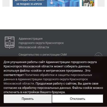
Администрация
городского округа Красногорск
Московской области
Свидетельство о регистрации СМИ
12+
Эл № ФС77-77792 от 31.01.2020.
Для улучшения работы сайт Администрации городского округа
Красногорск Московской области может собирать данные,
КОНТАКТЫ
используя файлы «cookie» и метрические программы . Это
соответствует
Политике обработки и защиты персональных
Адрес: 143404, Московская область, г. Красногорск,
данных в Администрации городского округа Красногорск
ул. Ленина, дом 4.
Московской области
. Продолжая работу с сайтом, Вы даете свое
Электронная почта:
согласие на обработку персональных данных. Файлы cookie можно
krasrn@mosreg.ru
отключить в настройках Вашего браузера.
Принять
Отклонить
Разработка и поддержка сайта ADN