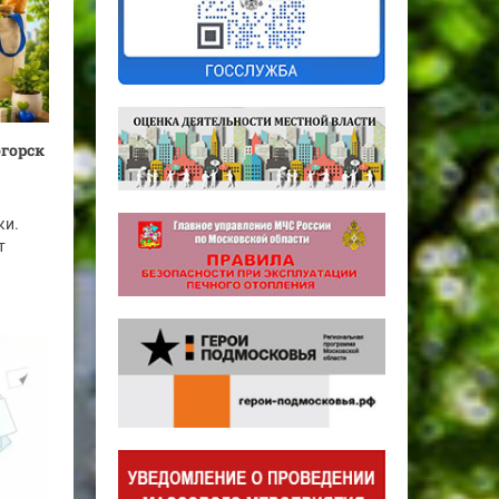
огорск
ки.
т