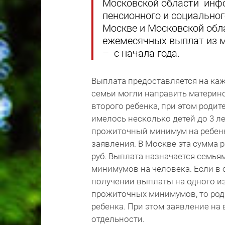
Московской области инфо
пенсионного и социальног
Москве и Московской обла
ежемесячных выплат из ма
– с начала года.
Выплата предоставляется на каж
семьи могли направить материнс
второго ребенка, при этом родит
имелось несколько детей до 3 л
прожиточный минимум на ребенк
заявления. В Москве эта сумма р
руб. Выплата назначается семья
минимумов на человека. Если в с
получении выплаты на одного из
прожиточных минимумов, то род
ребенка. При этом заявление на 
отдельности.