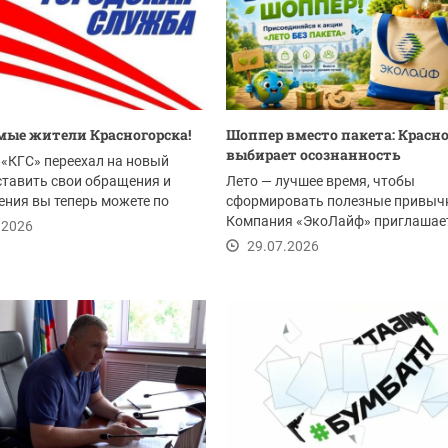
ые жители Красногорска!
Шоппер вместо пакета: Красн
выбирает осознанность
«КГС» переехал на новый
ставить свои обращения и
Лето — лучшее время, чтобы
ния вы теперь можете по
сформировать полезные привыч
Компания «ЭкоЛайф» приглашае
.2026
жителей Красногорска и всего...
29.07.2026