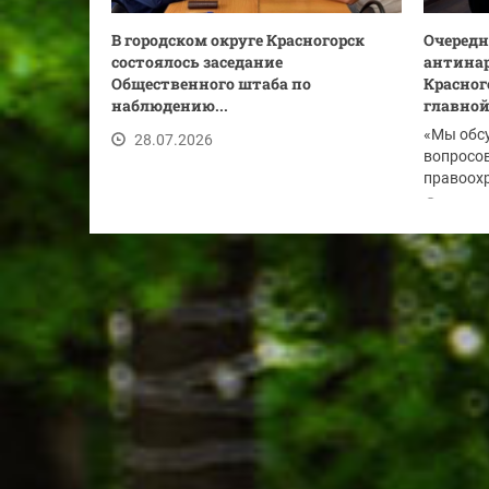
В городском округе Красногорск
Очередн
состоялось заседание
антинар
Общественного штаба по
Красног
наблюдению...
главной.
«Мы обс
28.07.2026
вопросов
правоохр
по...
28.07