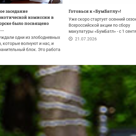
ое заседание
Готовься к «БумБатлу»!
котической комиссии в
Уже скоро стартует осенний сезо
орске было посвящено
Всероссийской акции по сбору
..
макулатуры «БумБатл» - с 1 сент
уждали одни из злободневных
по 30 ноября. Акция...
21.07.2026
, которые волнуют и нас, и
анительный блок. Это работа
.2026