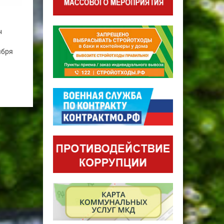
н
ября