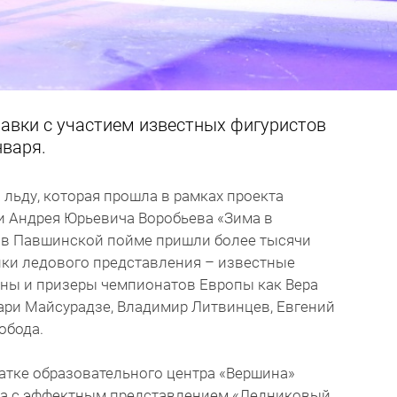
авки с участием известных фигуристов
нваря.
 льду, которая прошла в рамках проекта
и Андрея Юрьевича Воробьева «Зима в
 в Павшинской пойме пришли более тысячи
ники ледового представления – известные
ны и призеры чемпионатов Европы как Вера
ари Майсурадзе, Владимир Литвинцев, Евгений
обода.
катке образовательного центра «Вершина»
ха с эффектным представлением «Ледниковый