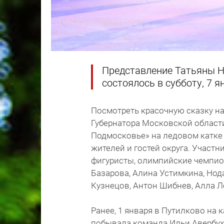
Представление Татьяны Н
состоялось в субботу, 7 я
Посмотреть красочную сказку на
Губернатора Московской област
Подмосковье» на ледовом катке
жителей и гостей округа. Участ
фигуристы, олимпийские чемпио
Базарова, Алина Устимкина, Нод
Кузнецов, Антон Шибнев, Алла Л
Ранее, 1 января в Путилково на 
побывала команда Ильи Авербу