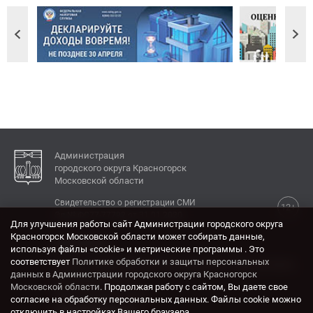
Администрация
городского округа Красногорск
Московской области
Свидетельство о регистрации СМИ
12+
Эл № ФС77-77792 от 31.01.2020.
Для улучшения работы сайт Администрации городского округа
Красногорск Московской области может собирать данные,
КОНТАКТЫ
используя файлы «cookie» и метрические программы . Это
соответствует
Политике обработки и защиты персональных
Адрес: 143404, Московская область, г. Красногорск,
данных в Администрации городского округа Красногорск
ул. Ленина, дом 4.
Московской области
. Продолжая работу с сайтом, Вы даете свое
Электронная почта:
согласие на обработку персональных данных. Файлы cookie можно
krasrn@mosreg.ru
отключить в настройках Вашего браузера.