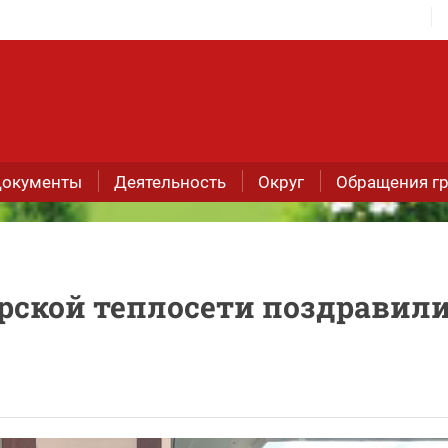
окументы
Деятельность
Округ
Обращения г
рской теплосети поздравили