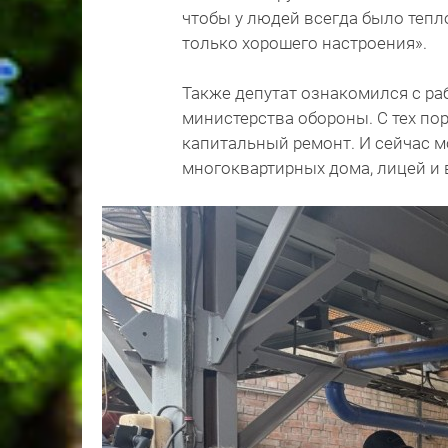
чтобы у людей всегда было тепло
только хорошего настроения».
Также депутат ознакомился с раб
министерства обороны. С тех по
капитальный ремонт. И сейчас 
многоквартирных дома, лицей и 