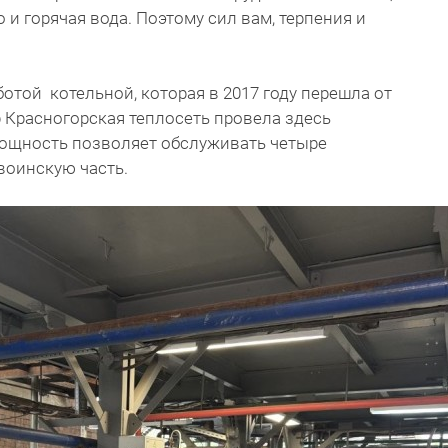
 и горячая вода. Поэтому сил вам, терпения и
отой котельной, которая в 2017 году перешла от
р Красногорская теплосеть провела здесь
мощность позволяет обслуживать четыре
воинскую часть.