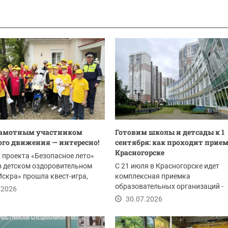
рамотным участником
Готовим школы и детсады к 1
го движения — интересно!
сентября: как проходит прием
Красногорске
 проекта «Безопасное лето»
в детском оздоровительном
С 21 июля в Красногорске идет
Искра» прошла квест-игра,
комплексная приемка
ванная...
образовательных организаций -
.2026
комиссия проверяет готовность 1
30.07.2026