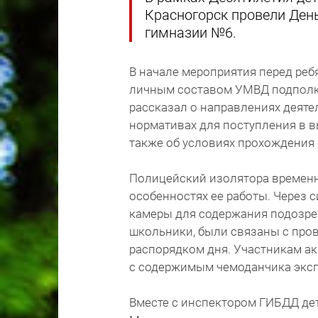
Красногорск провели Ден
гимназии №6.
В начале мероприятия перед реб
личным составом УМВД подполк
рассказал о направлениях деяте
нормативах для поступления в 
также об условиях прохождения
Полицейский изолятора временн
особенностях ее работы. Через
камеры для содержания подозре
школьники, были связаны с пров
распорядком дня. Участникам а
с содержимым чемоданчика эксп
Вместе с инспектором ГИБДД де