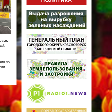
 г.о.
тый
ния по
ели