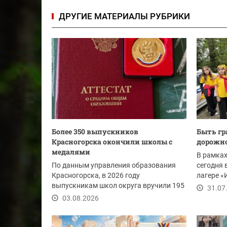
ДРУГИЕ МАТЕРИАЛЫ РУБРИКИ
Более 350 выпускников
Быть г
Красногорска окончили школы с
дорожно
медалями
В рамках
По данным управления образования
сегодня 
Красногорска, в 2026 году
лагере «
выпускникам школ округа вручили 195
организо
31.07
золотых и 158...
03.08.2026