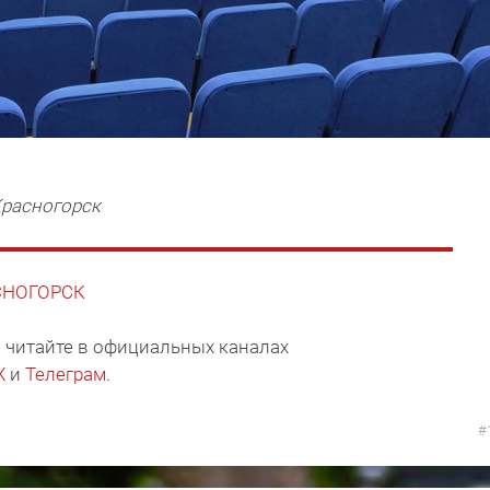
Красногорск
АСНОГОРСК
 читайте в официальных каналах
X
и
Телеграм
.
#