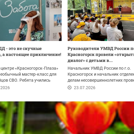
ДД - это не скучные
Руководители УМВД России по
, а настоящее приключение!
Красногорск провели «откры
диалог» с детьми в...
‑центре «Красногорск‑Плаза»
Начальник УМВД России по г.о.
необычный мастер‑класс для
Красногорск и начальник отделе
йцов СВО. Ребята учились
делам несовершеннолетних пров
...
мероприятие в...
.2026
23.07.2026