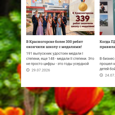
В Красногорске более 300 ребят
Когда П
окончили школу с медалями!
правила
191 выпускник удостоен медали I
степени, еще 148 - медали II степени. Это
В бизнес
не просто цифры - это годы усердной
прошел 
работы,...
детей бо
29.07.2026
правилам
24.07