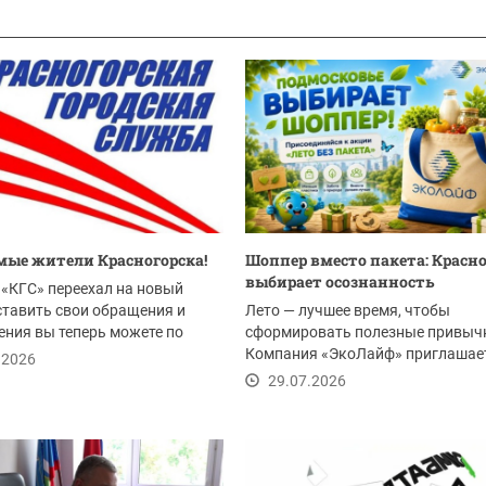
ые жители Красногорска!
Шоппер вместо пакета: Красн
выбирает осознанность
«КГС» переехал на новый
ставить свои обращения и
Лето — лучшее время, чтобы
ния вы теперь можете по
сформировать полезные привыч
Компания «ЭкоЛайф» приглашае
.2026
жителей Красногорска и всего...
29.07.2026