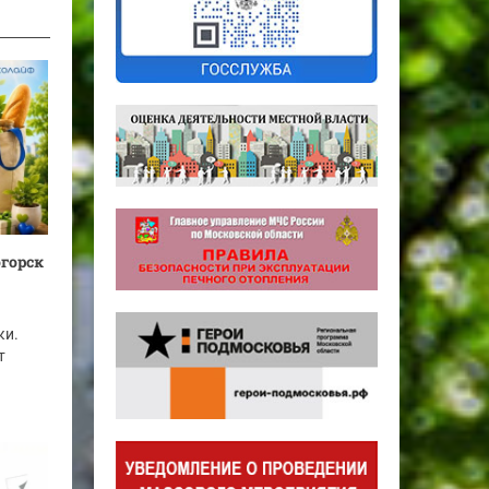
огорск
ки.
т