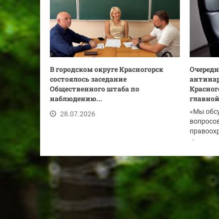
В городском округе Красногорск
Очередн
состоялось заседание
антинар
Общественного штаба по
Красног
наблюдению...
главной.
«Мы обс
28.07.2026
вопросов
правоохр
по...
28.07