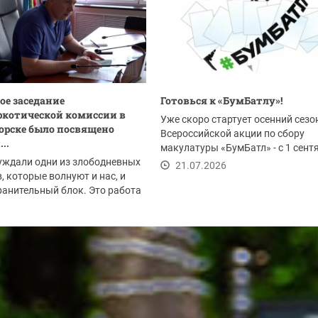
ое заседание
Готовься к «БумБатлу»!
котической комиссии в
Уже скоро стартует осенний сезо
орске было посвящено
Всероссийской акции по сбору
..
макулатуры «БумБатл» - с 1 сент
уждали одни из злободневных
по 30 ноября. Акция...
21.07.2026
, которые волнуют и нас, и
анительный блок. Это работа
.2026