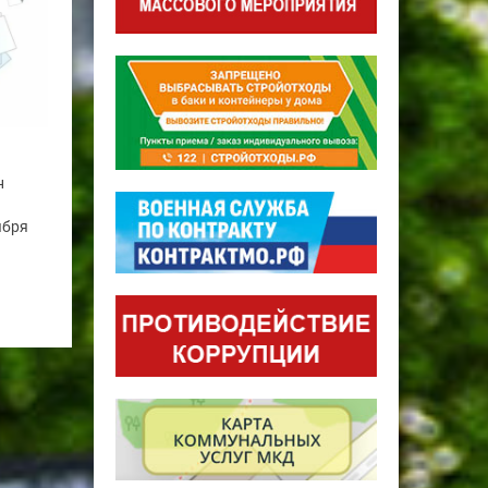
н
ября