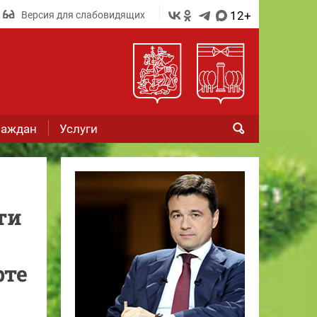
12+
Версия для слабовидящих
раждан
Услуги
ти
рте