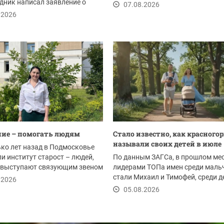
дник написал заявление о
закатов.
07.08.2026
ии в партию,...
.2026
ие – помогать людям
Стало известно, как красного
называли своих детей в июле
ко лет назад в Подмосковье
и институт старост – людей,
По данным ЗАГСа, в прошлом ме
 выступают связующим звеном
лидерами ТОПа имен среди маль
стали Михаил и Тимофей, среди 
.2026
-...
05.08.2026