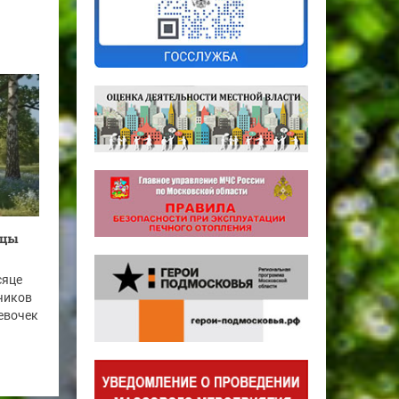
рцы
сяце
чиков
девочек