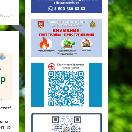
1956047
ется!
нится
летних