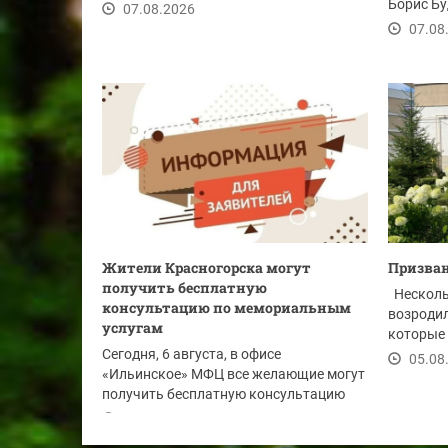
активного долголетия...
Борис Бу
07.08.2026
вступлен
07.08
Жители Красногорска могут
Призван
получить бесплатную
Несколь
консультацию по мемориальным
возродил
услугам
которые
Сегодня, 6 августа, в офисе
между...
05.08
«Ильинское» МФЦ все желающие могут
получить бесплатную консультацию
специалистов ГБУ МО...
06.08.2026