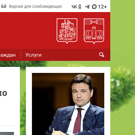
12+
Версия для слабовидящих
раждан
Услуги
но