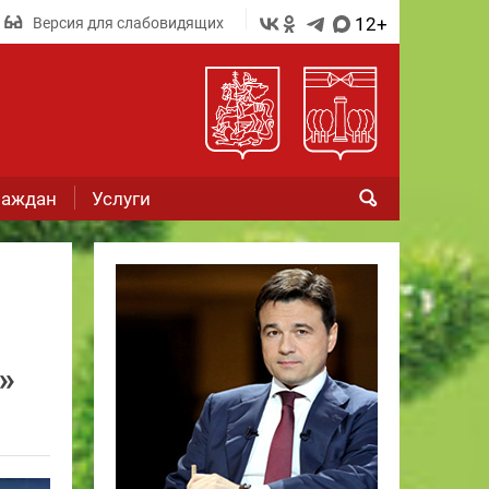
12+
Версия для слабовидящих
раждан
Услуги
»