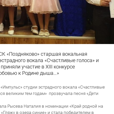
 СК «Поздняково» старшая вокальная
эстрадного вокала «Счастливые голоса» и
приняли участие в XIII конкурсе
юбовью к Родине дыша…»
 «Импульс» студии эстрадного вокала «Счастливые
ся великим тем годам» прозвучала песня «Дети
ала Рысева Наталия в номинации «Край родной на
Гляжу в озера синие» и стала победителем в