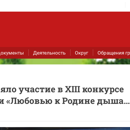
окументы
Деятельность
Округ
Обращения г
ло участие в XIII конкурсе
и «Любовью к Родине дыша…