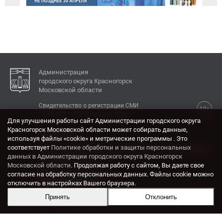
Администрация
городского округа Красногорск
Московской области
Свидетельство о регистрации СМИ
12+
Эл № ФС77-77792 от 31.01.2020.
Для улучшения работы сайт Администрации городского округа
Красногорск Московской области может собирать данные,
КОНТАКТЫ
используя файлы «cookie» и метрические программы . Это
соответствует
Политике обработки и защиты персональных
Адрес: 143404, Московская область, г. Красногорск,
данных в Администрации городского округа Красногорск
ул. Ленина, дом 4.
Московской области
. Продолжая работу с сайтом, Вы даете свое
Электронная почта:
согласие на обработку персональных данных. Файлы cookie можно
krasrn@mosreg.ru
отключить в настройках Вашего браузера.
Принять
Отклонить
Разработка и поддержка сайта ADN