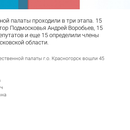
ой палаты проходили в три этапа. 15
тор Подмосковья Андрей Воробьев, 15
епутатов и еще 15 определили члены
ковской области.
ественной палаты г.о. Красногорск вошли 45
а
ич
вна