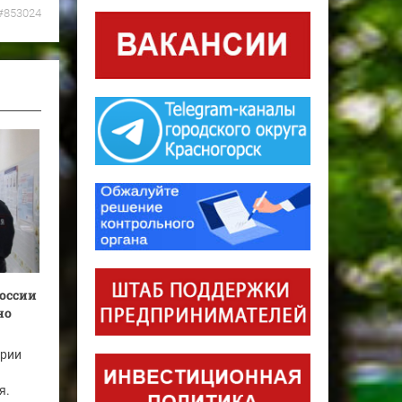
#853024
оссии
но
ории
я.