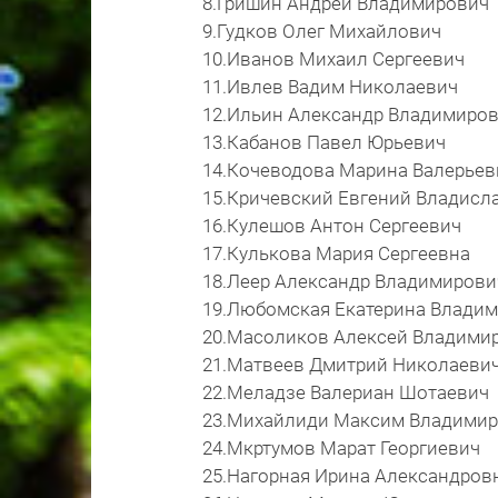
8.Гришин Андрей Владимирович
9.Гудков Олег Михайлович
10.Иванов Михаил Сергеевич
11.Ивлев Вадим Николаевич
12.Ильин Александр Владимиро
13.Кабанов Павел Юрьевич
14.Кочеводова Марина Валерьев
15.Кричевский Евгений Владисл
16.Кулешов Антон Сергеевич
17.Кулькова Мария Сергеевна
18.Леер Александр Владимиров
19.Любомская Екатерина Влади
20.Масоликов Алексей Владими
21.Матвеев Дмитрий Николаеви
22.Меладзе Валериан Шотаевич
23.Михайлиди Максим Владими
24.Мкртумов Марат Георгиевич
25.Нагорная Ирина Александров