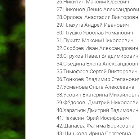
26.Никитин Максим Юрьевич
27.Никонов Денис Александров
28.Орлова Анастасия Викторовн
29.Плахута Андрей Иванович
30.Птушко Ярослав Романович
31.Пукита Максим Николаевич
32.Скобрев Иван Александрович
33.Струков Павел Владимирович
34.Съедина Елена Александровн
35.Тимофеев Сергей Викторович
36.Тонкоев Владимир Степанови
37.Усманова Ольга Алексеевна
38.Усович Екатерина Михайловн
39.Фёдоров Дмитрий Николаеви
40.Харатьян Дмитрий Вадимович
41.Чекасин Юрий Иосифович
42.Шанаева Фатима Борисовна
43.Шишкова Ирина Сергеевна