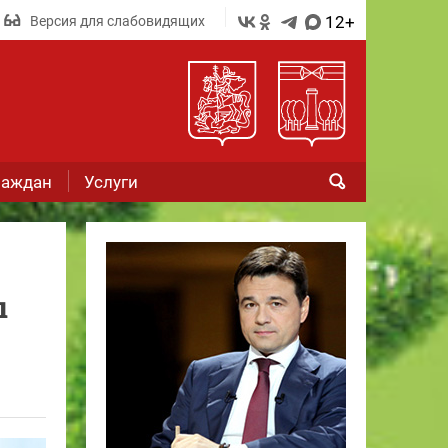
12+
Версия для слабовидящих
раждан
Услуги
ы