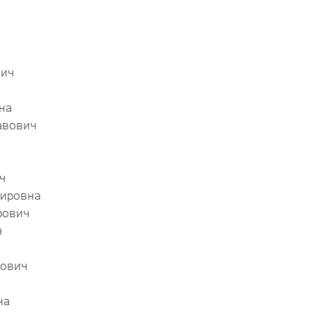
вич
на
авович
ич
мировна
рович
ч
рович
на