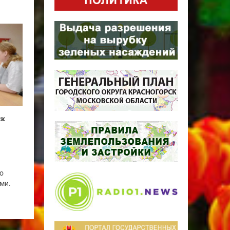
ск
о
ми.